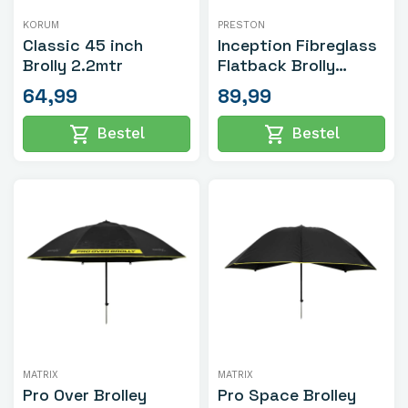
KORUM
PRESTON
Classic 45 inch
Inception Fibreglass
Brolly 2.2mtr
Flatback Brolly
50inch
64,99
89,99
shopping_cart
shopping_cart
Bestel
Bestel
MATRIX
MATRIX
Pro Over Brolley
Pro Space Brolley