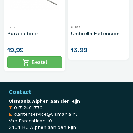
EVEZET
SPRO
Parapluboor
Umbrella Extension
19,99
13,99
shopping_cart
Bestel
Contact
Vismania Alphen aan den Rijn
T
017-2491772
E
klantenservice@vismania.nl
Van Foreestlaan 10
2404 HC Alphen aan den Rijn