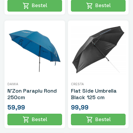
shopping_cart
shopping_cart
Bestel
Bestel
DAIWA
CRESTA
N'Zon Paraplu Rond
Flat Side Umbrella
250cm
Black 125 cm
59,99
99,99
shopping_cart
shopping_cart
Bestel
Bestel