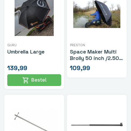
GURU
PRESTON
Umbrella Large
Space Maker Multi
Brolly 50 inch /2.50
meter - Zwart
139,99
109,99
shopping_cart
Bestel