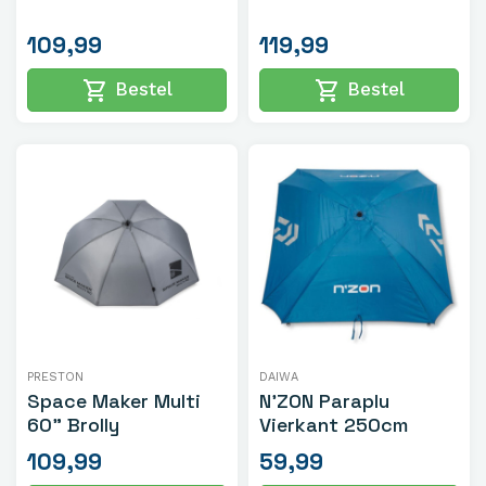
109,99
119,99
shopping_cart
shopping_cart
Bestel
Bestel
PRESTON
DAIWA
Space Maker Multi
N'ZON Paraplu
60" Brolly
Vierkant 250cm
109,99
59,99