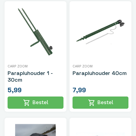
CARP ZOOM
CARP ZOOM
Parapluhouder 1 -
Parapluhouder 40cm
30cm
5,99
7,99
shopping_cart
shopping_cart
Bestel
Bestel