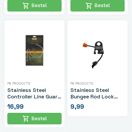
shopping_cart
shopping_cart
Bestel
Bestel
PB PRODUCTS
PB PRODUCTS
Stainless Steel
Stainless Steel
Controller Line Guard
Bungee Rod Lock
Bankstick C-Model
DLX
16,99
9,99
shopping_cart
Bestel