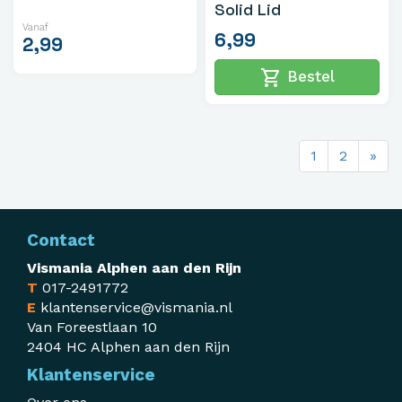
Solid Lid
Vanaf
6,99
2,99
shopping_cart
Bestel
1
2
»
Contact
Vismania Alphen aan den Rijn
T
017-2491772
E
klantenservice@vismania.nl
Van Foreestlaan 10
2404 HC Alphen aan den Rijn
Klantenservice