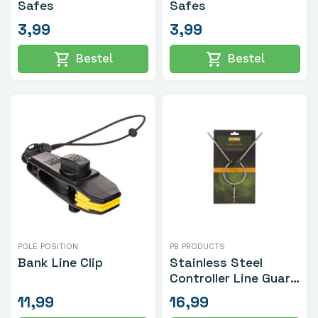
Safes
Safes
3,99
3,99
shopping_cart
shopping_cart
Bestel
Bestel
POLE POSITION
PB PRODUCTS
Bank Line Clip
Stainless Steel
Controller Line Guard
Bankstick Y-Model
11,99
16,99