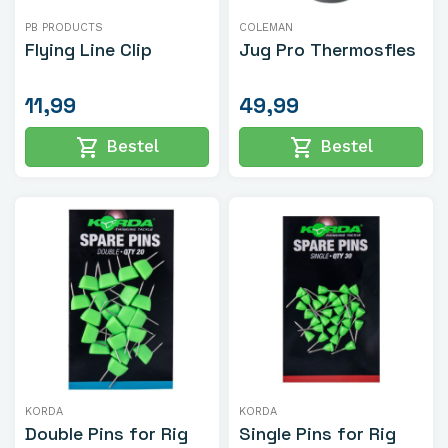
PB PRODUCTS
COLEMAN
Flying Line Clip
Jug Pro Thermosfles
11,99
49,99
shopping_cart
shopping_cart
Bestel
Bestel
KORDA
KORDA
Double Pins for Rig
Single Pins for Rig