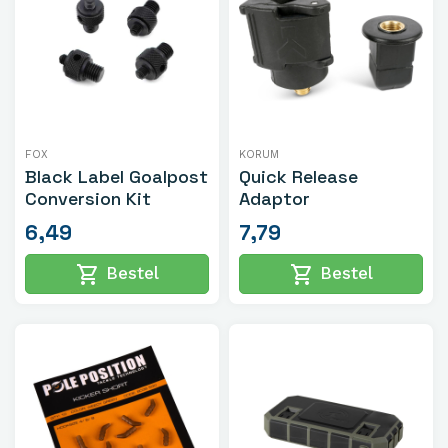
FOX
KORUM
Black Label Goalpost
Quick Release
Conversion Kit
Adaptor
6,49
7,79
shopping_cart
shopping_cart
Bestel
Bestel