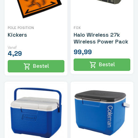
POLE POSITION
FOX
Kickers
Halo Wireless 27k
Wireless Power Pack
Vanaf
99,99
4,29
shopping_cart
Bestel
shopping_cart
Bestel