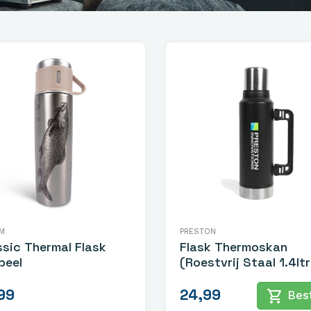
M
PRESTON
ssic Thermal Flask
Flask Thermoskan
beel
(Roestvrij Staal 1.4ltr
99
24,99
shopping_cart
Best