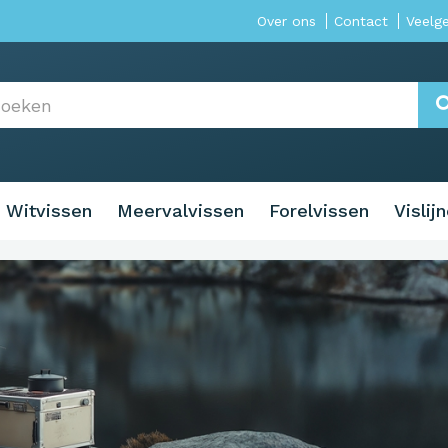
Over ons
Contact
Veelg
Witvissen
Meervalvissen
Forelvissen
Vislij