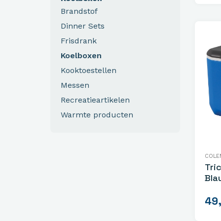
Brandstof
Dinner Sets
Frisdrank
Koelboxen
Kooktoestellen
Messen
Recreatieartikelen
Warmte producten
COLE
Tri
Bla
49