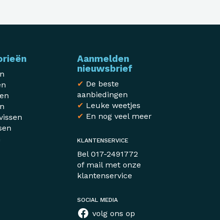
orieën
Aanmelden
nieuwsbrief
en
✔
De beste
en
aanbiedingen
sen
✔
Leuke weetjes
en
✔
En nog veel meer
vissen
sen
n
KLANTENSERVICE
r
Bel
017-2491772
of mail met
onze
klantenservice
SOCIAL MEDIA
volg ons op