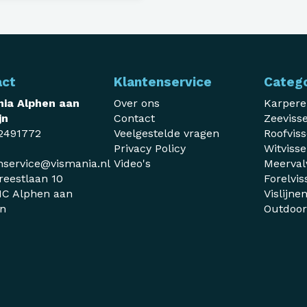
act
Klantenservice
Categ
ia Alphen aan
Over ons
Karper
jn
Contact
Zeeviss
2491772
Veelgestelde vragen
Roofvis
Privacy Policy
Witviss
nservice@vismania.nl
Video's
Meerval
reestlaan 10
Forelvis
C Alphen aan
Vislijne
jn
Outdoo