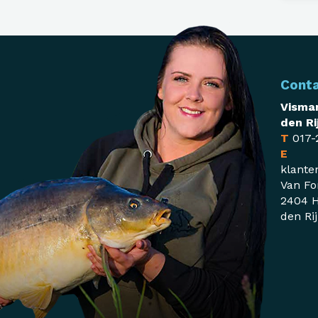
Cont
Visman
den Ri
T
017-
E
klante
Van Fo
2404 H
den Ri