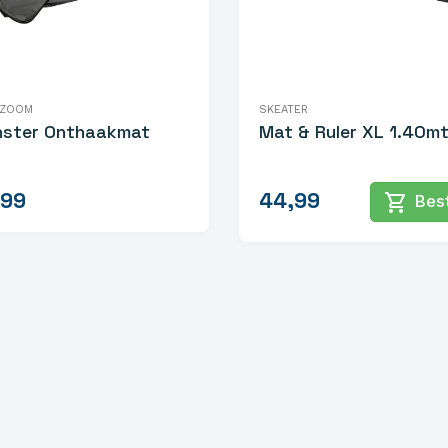
 ZOOM
SKEATER
ster Onthaakmat
Mat & Ruler XL 1.40mt
,99
44,99
shopping_cart
Best