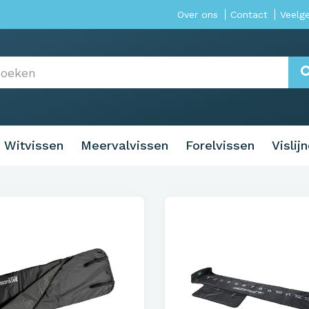
Over ons
Contact
Veelg
Witvissen
Meervalvissen
Forelvissen
Vislij