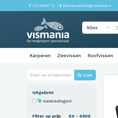
T
017-2491772
E
klantenservice@vismania.nl
Karperen
Zeevissen
Roofvissen
Zoek
Uitgelicht
Aanbiedingen!
Filter op prijs
€0 - €500