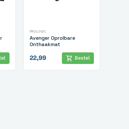
PROLOGIC
r
Avenger Oprolbare
Onthaakmat
22,99
shopping_cart
el
Bestel