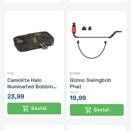
FOX
SONIK
Camolite Halo
Gizmo Swingbob
Illuminated Bobbin
Phat
Case
Vanaf
23,99
19,99
shopping_cart
Bestel
shopping_cart
Bestel