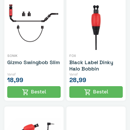
SONIK
FOX
Gizmo Swingbob Slim
Black Label Dinky
Halo Bobbin
Vanaf
Vanaf
18,99
28,99
shopping_cart
shopping_cart
Bestel
Bestel