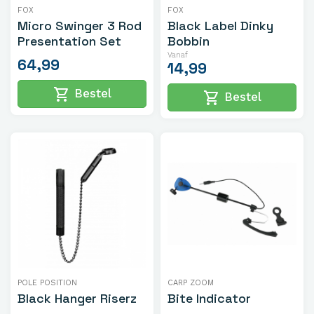
FOX
FOX
Micro Swinger 3 Rod
Black Label Dinky
Presentation Set
Bobbin
Vanaf
64,99
14,99
shopping_cart
Bestel
shopping_cart
Bestel
POLE POSITION
CARP ZOOM
Black Hanger Riserz
Bite Indicator