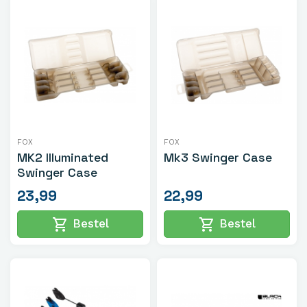
FOX
FOX
MK2 Illuminated
Mk3 Swinger Case
Swinger Case
23,99
22,99
shopping_cart
shopping_cart
Bestel
Bestel