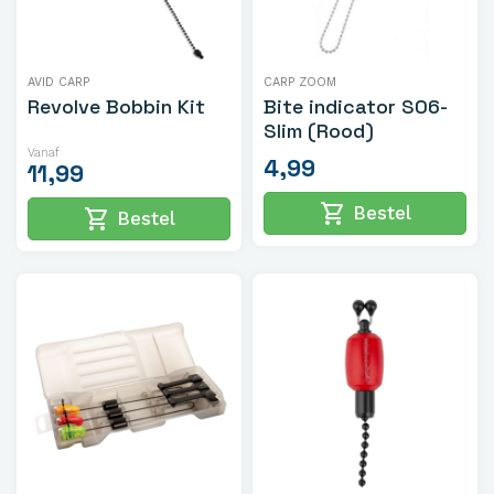
AVID CARP
CARP ZOOM
Revolve Bobbin Kit
Bite indicator S06-
Slim (Rood)
Vanaf
4,99
11,99
shopping_cart
Bestel
shopping_cart
Bestel