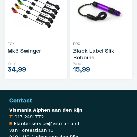
FOX
FOX
Mk3 Swinger
Black Label Slik
Bobbins
Vanaf
Vanaf
34,99
15,99
Contact
Vismania Alphen aan den Rijn
T
017-2491772
E
klantenservice@vismania.nl
Van Foreestlaan 10
2404 HC Alphen aan den Rijn