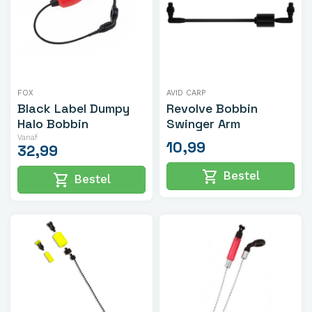
FOX
AVID CARP
Black Label Dumpy
Revolve Bobbin
Halo Bobbin
Swinger Arm
Vanaf
10,99
32,99
shopping_cart
Bestel
shopping_cart
Bestel