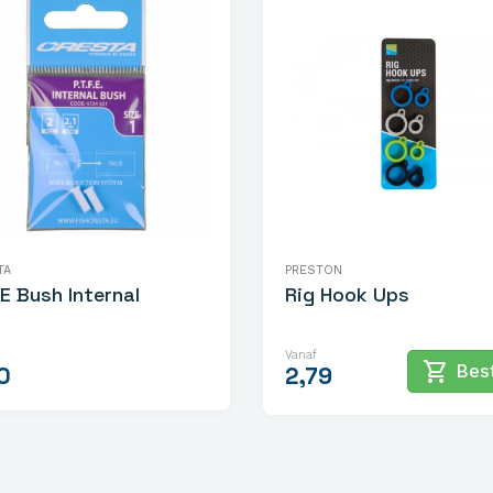
TA
PRESTON
E Bush Internal
Rig Hook Ups
Vanaf
shopping_cart
Best
0
2,79