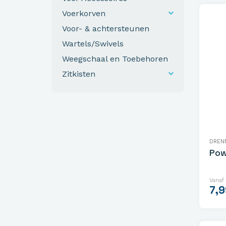
Voerkorven
Voor- & achtersteunen
Wartels/Swivels
Weegschaal en Toebehoren
Zitkisten
DREN
Pow
Vanaf
7,9