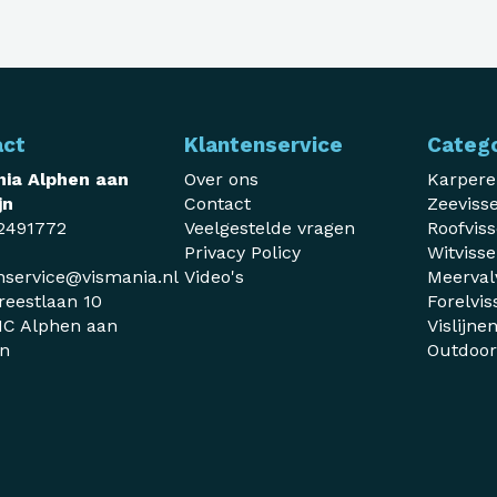
act
Klantenservice
Categ
ia Alphen aan
Over ons
Karper
jn
Contact
Zeeviss
2491772
Veelgestelde vragen
Roofvis
Privacy Policy
Witviss
nservice@vismania.nl
Video's
Meerval
reestlaan 10
Forelvis
C Alphen aan
Vislijne
jn
Outdoo