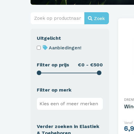
Zoek
Uitgelicht
Aanbiedingen!
Filter op prijs
€0 - €500
Filter op merk
DREN
Win
Vanaf
Verder zoeken in Elastiek
6,
& Toebehoren