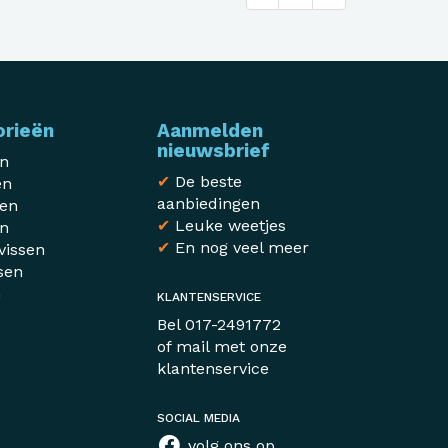
orieën
Aanmelden
nieuwsbrief
en
✔
De beste
en
aanbiedingen
sen
✔
Leuke weetjes
en
✔
En nog veel meer
vissen
sen
n
KLANTENSERVICE
r
Bel
017-2491772
of mail met
onze
klantenservice
SOCIAL MEDIA
volg ons op