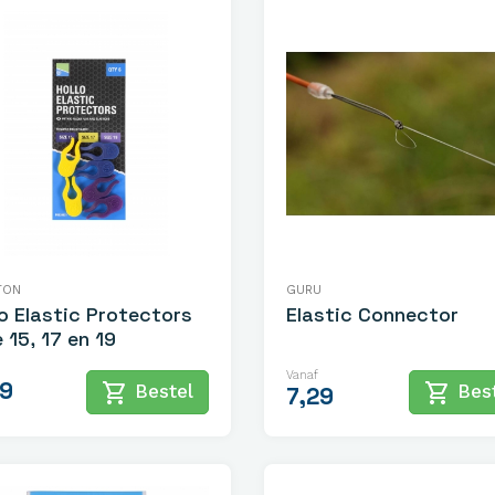
TON
GURU
lo Elastic Protectors
Elastic Connector
 15, 17 en 19
Vanaf
99
shopping_cart
shopping_cart
Bestel
Best
7,29