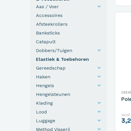
Aas / Voer
Accessoires
Afsteekrollers
Banksticks
Catapult
Dobbers/Tuigen
Elastiek & Toebehoren
Gereedschap
Haken
Hengels
DREN
Hengelsteunen
Pol
Kleding
Lood
Vanaf
3,
Luggage
Method Visserij