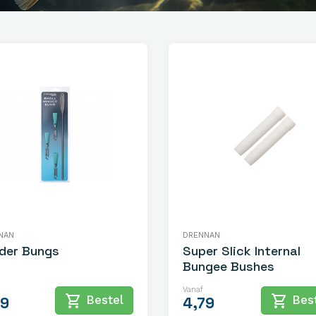
NAN
DRENNAN
der Bungs
Super Slick Internal
Bungee Bushes
Vanaf
shopping_cart
shopping_cart
Bestel
Best
99
4,79