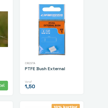
CRESTA
PTFE Bush External
Vanaf
el
1,50
10% korting