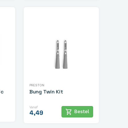
PRESTON
ic
Bung Twin Kit
Vanaf
shopping_cart
Bestel
4,49