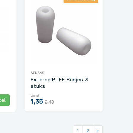
SENSAS
Externe PTFE Busjes 3
stuks
Vanaf
el
1,35
2,49
1
2
»