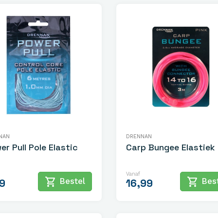
NAN
DRENNAN
er Pull Pole Elastic
Carp Bungee Elastiek
Vanaf
shopping_cart
shopping_cart
Bestel
Best
9
16,99