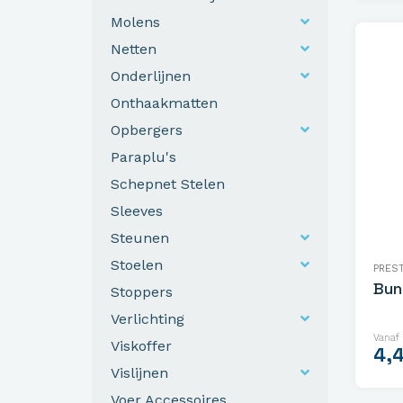
Molens
Netten
Onderlijnen
Onthaakmatten
Opbergers
Paraplu's
Schepnet Stelen
Sleeves
Steunen
Stoelen
PRES
Bun
Stoppers
Verlichting
Vanaf
Viskoffer
4,
Vislijnen
Voer Accessoires