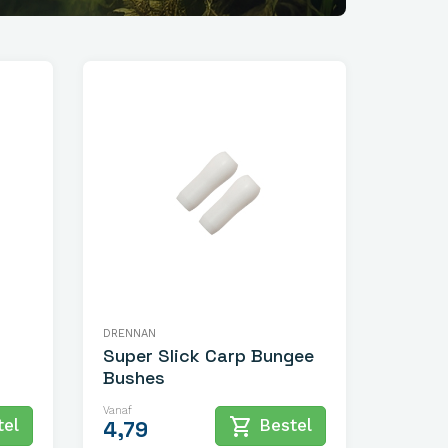
DRENNAN
Super Slick Carp Bungee
Bushes
Vanaf
shopping_cart
el
Bestel
4,79