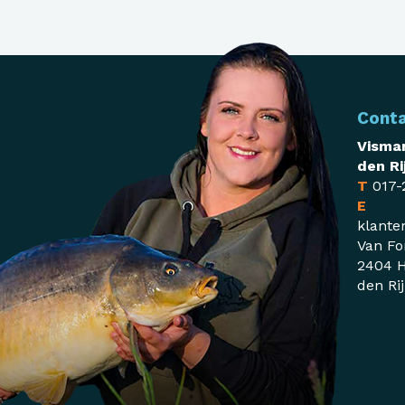
Cont
Visman
den Ri
T
017-
E
klante
Van Fo
2404 H
den Ri