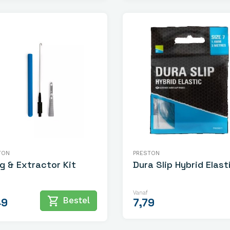
TON
PRESTON
g & Extractor Kit
Dura Slip Hybrid Elast
Vanaf
shopping_cart
Bestel
49
7,79