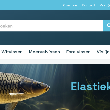
Over ons
Contact
Veelg
Witvissen
Meervalvissen
Forelvissen
Vislij
Elastie