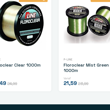
E
P-LINE
roclear Clear 1000m
Floroclear Mist Green
1000m
Vanaf
,49
21,59
24,99
23,99