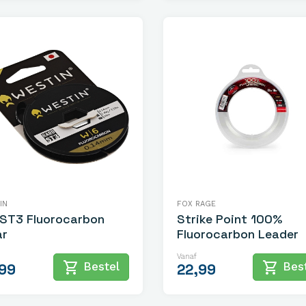
IN
FOX RAGE
ST3 Fluorocarbon
Strike Point 100%
ar
Fluorocarbon Leader
Vanaf
shopping_cart
shopping_cart
Bestel
Best
,99
22,99