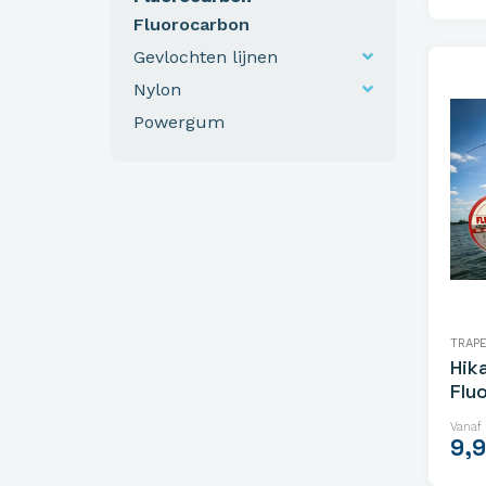
Fluorocarbon
Gevlochten lijnen
Nylon
Powergum
TRAP
Hik
Flu
Vanaf
9,