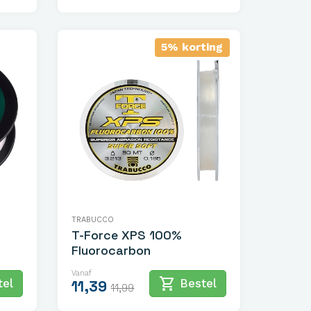
5% korting
TRABUCCO
T-Force XPS 100%
Fluorocarbon
Vanaf
shopping_cart
el
Bestel
11,39
11,99