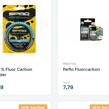
PRESTON
 % Fluor Carbon
Reflo Fluorcarbon
der
Vanaf
49
7,79
10% korting
10% kor