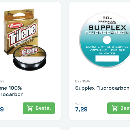
LEY
DRENNAN
lene 100%
Supplex Fluorocarbon
orocarbon
Vanaf
shopping_cart
shopping_cart
Bestel
Best
99
7,29