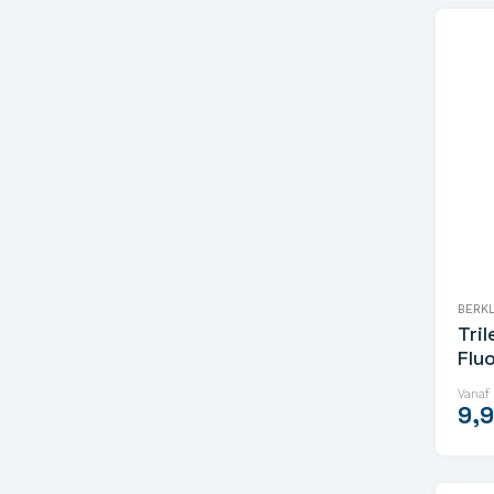
BERK
Tri
Flu
Vanaf
9,