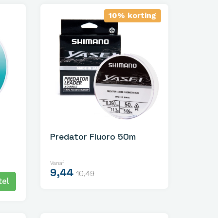
10% korting
Predator Fluoro 50m
Vanaf
9,44
10,49
el