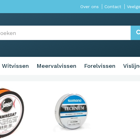
Over ons
Contact
Veelg
Witvissen
Meervalvissen
Forelvissen
Vislij