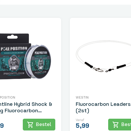
POSITION
WESTIN
ntline Hybrid Shock &
Fluorocarbon Leaders
g Fluorocarbon
(2st)
per Leader 50mtr
Vanaf
shopping_cart
shopping_cart
Bestel
Best
99
5,99