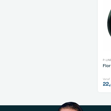
P-LIN
Flo
Vanaf
22