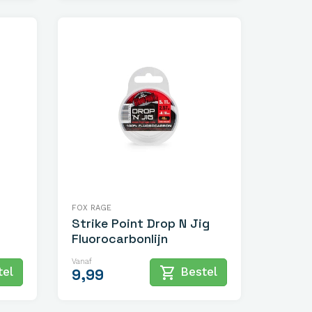
FOX RAGE
Strike Point Drop N Jig
Fluorocarbonlijn
Vanaf
shopping_cart
el
Bestel
9,99