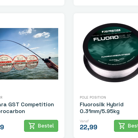
ER
POLE POSITION
ara GST Competition
Fluorosilk Hybrid
orocarbon
0.31mm/5.95kg
Vanaf
shopping_cart
shopping_cart
Bestel
Best
99
22,99