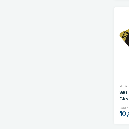
WEST
W6 
Cle
Vanaf
10