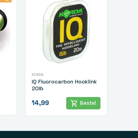
KORDA
IQ Fluorocarbon Hooklink
20lb
14,99
shopping_cart
Bestel