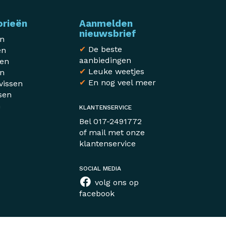
orieën
Aanmelden
nieuwsbrief
en
✔
De beste
en
aanbiedingen
sen
✔
Leuke weetjes
en
✔
En nog veel meer
vissen
sen
n
KLANTENSERVICE
r
Bel
017-2491772
of mail met
onze
klantenservice
SOCIAL MEDIA
volg ons op
facebook