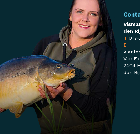
Cont
Visman
den Ri
T
017-
E
klante
Van Fo
2404 H
den Ri