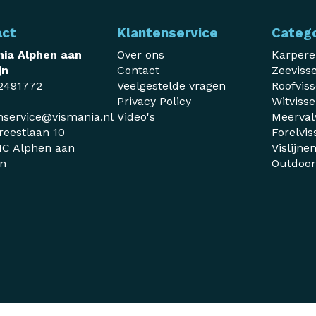
act
Klantenservice
Categ
ia Alphen aan
Over ons
Karper
jn
Contact
Zeeviss
2491772
Veelgestelde vragen
Roofvis
Privacy Policy
Witviss
nservice@vismania.nl
Video's
Meerval
reestlaan 10
Forelvis
C Alphen aan
Vislijne
jn
Outdoo