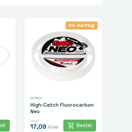
5% korting
MOMOI
High-Catch Fluorocarbon
Neo
Vanaf
shopping_cart
el
Bestel
17,09
17,99