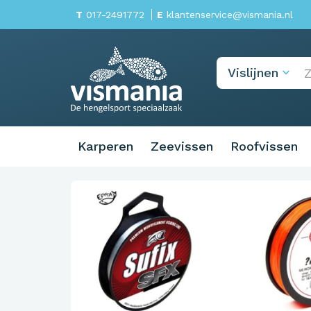
T
017-2491772
E
klantenservice@vismania.nl
Karperen
Zeevissen
Roofvissen