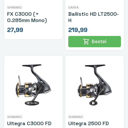
SHIMANO
DAIWA
FX C3000 (+
Ballistic HD LT2500-
0.285mm Mono)
H
27,99
219,99
shopping_cart
Bestel
SHIMANO
SHIMANO
Ultegra C3000 FD
Ultegra 2500 FD