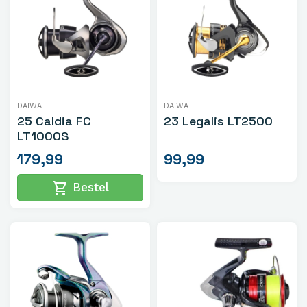
DAIWA
DAIWA
25 Caldia FC
23 Legalis LT2500
LT1000S
179,99
99,99
shopping_cart
Bestel