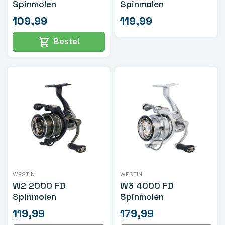
Spinmolen
Spinmolen
109,99
119,99
shopping_cart
Bestel
WESTIN
WESTIN
W2 2000 FD
W3 4000 FD
Spinmolen
Spinmolen
119,99
179,99