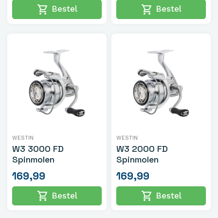
shopping_cart
shopping_cart
Bestel
Bestel
WESTIN
WESTIN
W3 3000 FD
W3 2000 FD
Spinmolen
Spinmolen
169,99
169,99
shopping_cart
shopping_cart
Bestel
Bestel