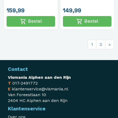
159,99
149,99
shopping_cart
shopping_cart
Bestel
Bestel
1
2
»
Contact
Vismania Alphen aan den Rijn
T
017-2491772
E
klantenservice@vismania.nl
Van Foreestlaan 10
2404 HC Alphen aan den Rijn
Klantenservice
Over ons