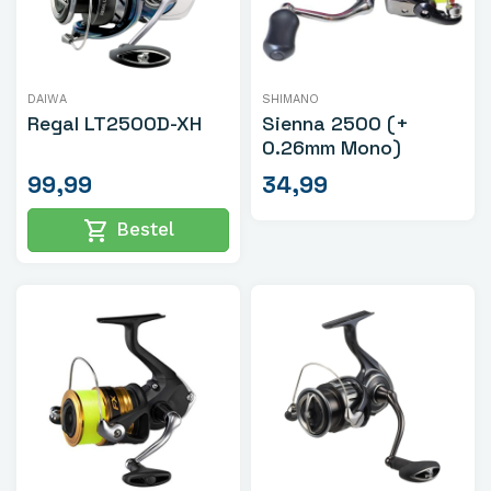
DAIWA
SHIMANO
Regal LT2500D-XH
Sienna 2500 (+
0.26mm Mono)
99,99
34,99
shopping_cart
Bestel