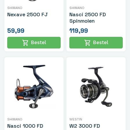
SHIMANO
SHIMANO
Nexave 2500 FJ
Nasci 2500 FD
Spinmolen
59,99
119,99
shopping_cart
shopping_cart
Bestel
Bestel
SHIMANO
WESTIN
Nasci 1000 FD
W2 3000 FD