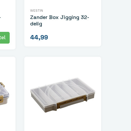
WESTIN
-
Zander Box Jigging 32-
delig
44,99
el