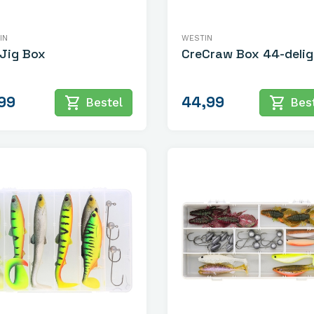
IN
WESTIN
Jig Box
CreCraw Box 44-delig
99
44,99
shopping_cart
shopping_cart
Bestel
Best