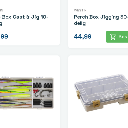
IN
WESTIN
e Box Cast & Jig 10-
Perch Box Jigging 30
g
delig
,99
44,99
shopping_cart
Best