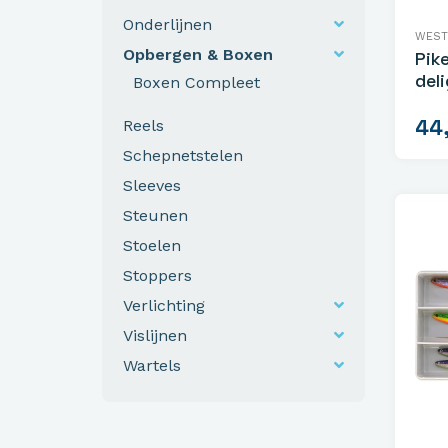
Onderlijnen
WEST
Opbergen & Boxen
Pik
deli
Boxen Compleet
44
Reels
Schepnetstelen
Sleeves
Steunen
Stoelen
Stoppers
Verlichting
Vislijnen
Wartels