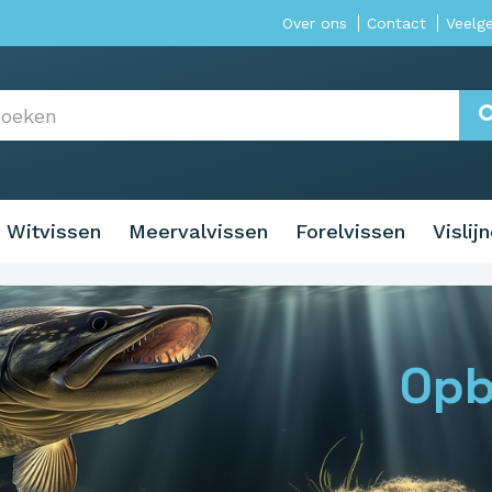
Over ons
Contact
Veelg
Witvissen
Meervalvissen
Forelvissen
Vislij
Opb