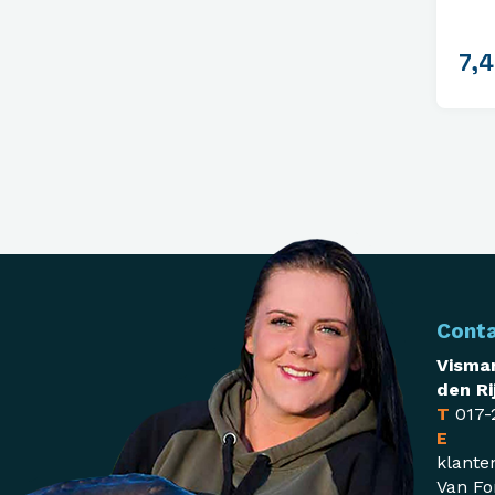
7,
Cont
Visman
den Ri
T
017-
E
klante
Van Fo