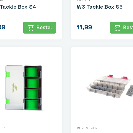
IN
WESTIN
Tackle Box S4
W3 Tackle Box S3
99
11,99
shopping_cart
shopping_cart
Bestel
Best
TER
ROZEMEIJER