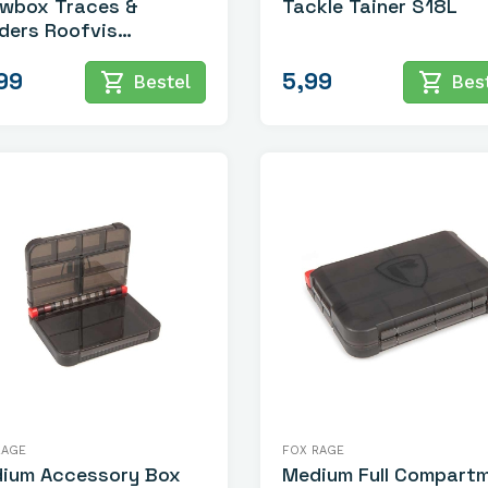
wbox Traces &
Tackle Tainer S18L
ders Roofvis
klebox
99
5,99
shopping_cart
shopping_cart
Bestel
Best
RAGE
FOX RAGE
ium Accessory Box
Medium Full Compart