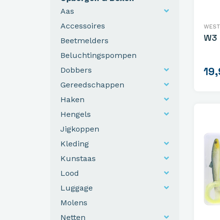
Aas
Accessoires
WEST
W3 
Beetmelders
Beluchtingspompen
19,
Dobbers
Gereedschappen
Haken
Hengels
Jigkoppen
Kleding
Kunstaas
Lood
Luggage
Molens
Netten