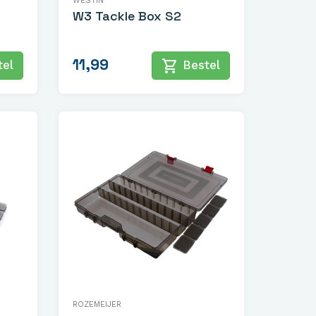
WESTIN
W3 Tackle Box S2
11,99
shopping_cart
el
Bestel
ROZEMEIJER