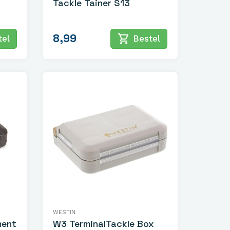
Tackle Tainer S13
8,99
shopping_cart
el
Bestel
WESTIN
ment
W3 TerminalTackle Box