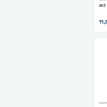
WEST
W3 
11,
SKEA