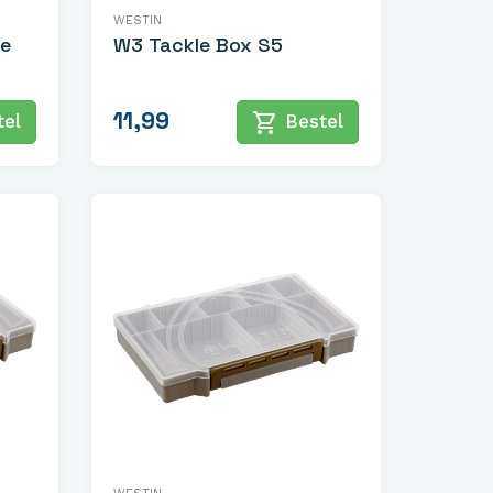
WESTIN
le
W3 Tackle Box S5
11,99
shopping_cart
el
Bestel