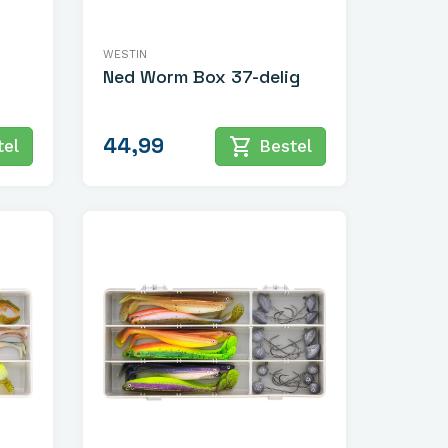
WESTIN
Ned Worm Box 37-delig
44,99
shopping_cart
el
Bestel