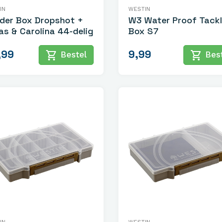
IN
WESTIN
der Box Dropshot +
W3 Water Proof Tack
as & Carolina 44-delig
Box S7
,99
9,99
shopping_cart
shopping_cart
Bestel
Best