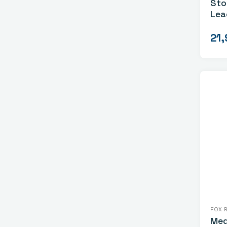
Sto
Lea
Tac
21,
FOX 
Med