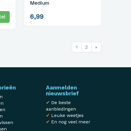
Medium
6,99
el
1
2
»
orieën
Aanmelden
nieuwsbrief
en
✔
De beste
en
aanbiedingen
sen
✔
Leuke weetjes
en
✔
En nog veel meer
vissen
sen