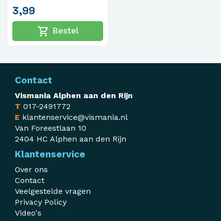
3,99
shopping_cart
Bestel
Contact
Vismania Alphen aan den Rijn
T
017-2491772
E
klantenservice@vismania.nl
Van Foreestlaan 10
2404 HC Alphen aan den Rijn
Klantenservice
Over ons
Contact
Veelgestelde vragen
Privacy Policy
Video's