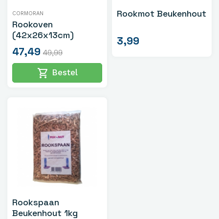
Rookmot Beukenhout
CORMORAN
Rookoven
(42x26x13cm)
3,99
47,49
49,99
shopping_cart
Bestel
Rookspaan
Beukenhout 1kg