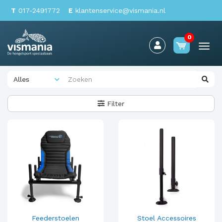
T
017-2491772
E
klantenservice@vismania.nl
0
Togg
navi
Filter
Feederstoelen
Stoel Accessoires