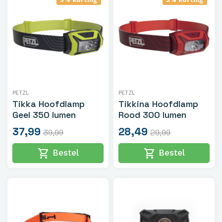
PETZL
PETZL
Tikka Hoofdlamp
Tikkina Hoofdlamp
Geel 350 lumen
Rood 300 lumen
37,99
28,49
39,99
29,99
shopping_cart
shopping_cart
Bestel
Bestel