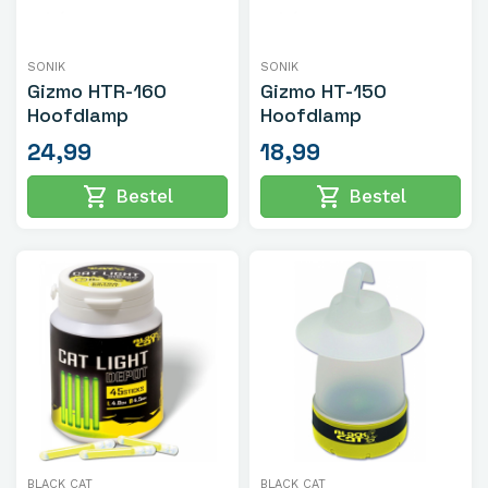
SONIK
SONIK
Gizmo HTR-160
Gizmo HT-150
Hoofdlamp
Hoofdlamp
24,99
18,99
shopping_cart
shopping_cart
Bestel
Bestel
BLACK CAT
BLACK CAT