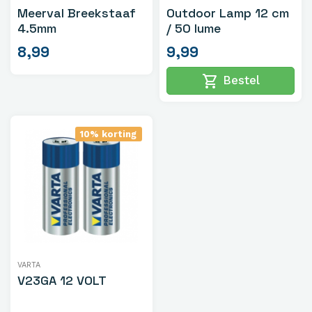
Meerval Breekstaaf
Outdoor Lamp 12 cm
4.5mm
/ 50 lume
8,99
9,99
shopping_cart
Bestel
10% korting
VARTA
V23GA 12 VOLT