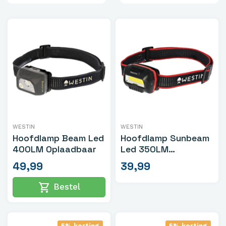
WESTIN
WESTIN
Hoofdlamp Beam Led
Hoofdlamp Sunbeam
400LM Oplaadbaar
Led 350LM
Oplaadbaar
49,99
39,99
shopping_cart
Bestel
5% korting
5% korting