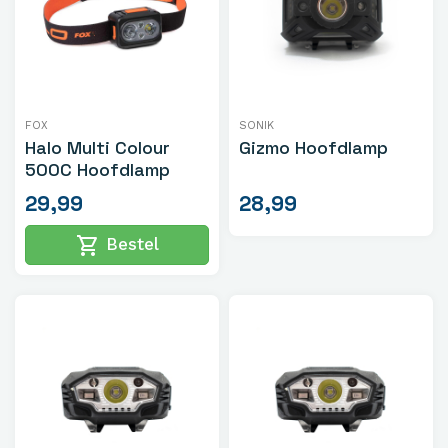
FOX
SONIK
Halo Multi Colour
Gizmo Hoofdlamp
500C Hoofdlamp
29,99
28,99
shopping_cart
Bestel