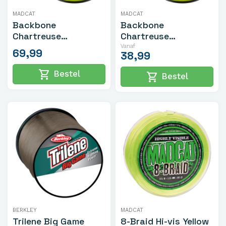
MADCAT
MADCAT
Backbone
Backbone
Chartreuse
Chartreuse
0.50mm/59.1kg/600mtr
Gevlochten Lijn
Vanaf
69,99
38,99
shopping_cart
Bestel
shopping_cart
Bestel
BERKLEY
MADCAT
Trilene Big Game
8-Braid Hi-vis Yellow