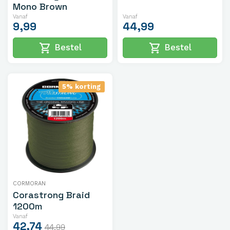
Mono Brown
Vanaf
Vanaf
9,99
44,99
shopping_cart
shopping_cart
Bestel
Bestel
5% korting
CORMORAN
Corastrong Braid
1200m
Vanaf
42,74
44,99