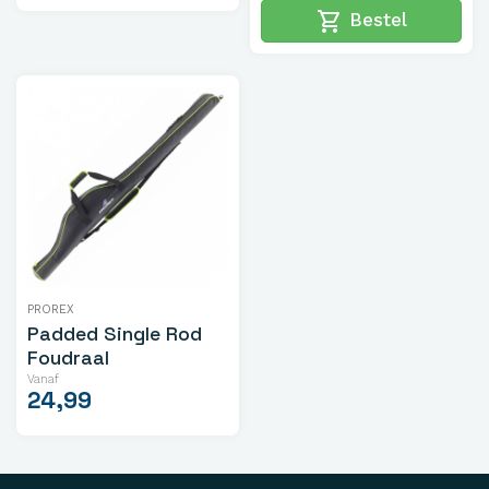
shopping_cart
Bestel
PROREX
Padded Single Rod
Foudraal
Vanaf
24,99