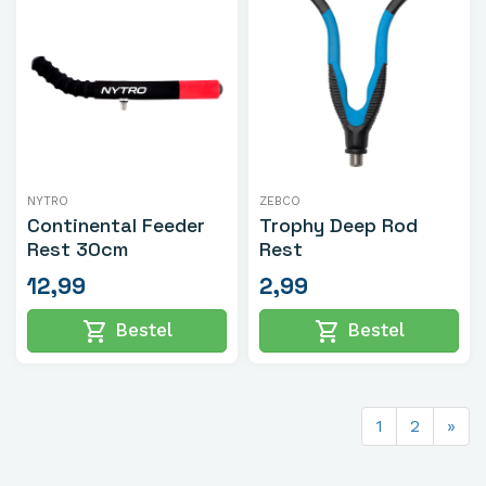
NYTRO
ZEBCO
Continental Feeder
Trophy Deep Rod
Rest 30cm
Rest
12,99
2,99
shopping_cart
shopping_cart
Bestel
Bestel
1
2
»