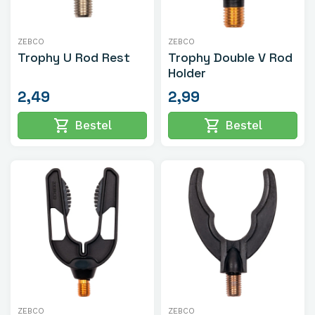
ZEBCO
ZEBCO
Trophy U Rod Rest
Trophy Double V Rod
Holder
2,49
2,99
shopping_cart
shopping_cart
Bestel
Bestel
ZEBCO
ZEBCO