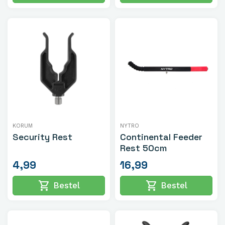
KORUM
NYTRO
Security Rest
Continental Feeder
Rest 50cm
4,99
16,99
shopping_cart
shopping_cart
Bestel
Bestel