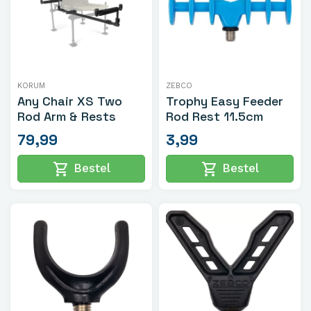
KORUM
ZEBCO
Any Chair XS Two
Trophy Easy Feeder
Rod Arm & Rests
Rod Rest 11.5cm
79,99
3,99
shopping_cart
shopping_cart
Bestel
Bestel