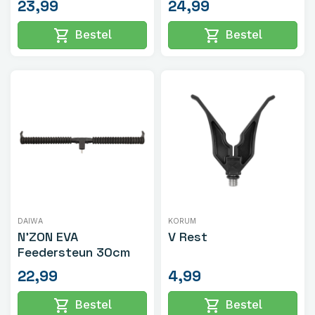
23,99
24,99
shopping_cart
shopping_cart
Bestel
Bestel
DAIWA
KORUM
N'ZON EVA
V Rest
Feedersteun 30cm
22,99
4,99
shopping_cart
shopping_cart
Bestel
Bestel