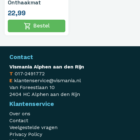
Onthaakmat
22,99
shopping_cart
Bestel
Contact
Vismania Alphen aan den Rijn
T
017-2491772
E
klantenservice@vismania.nl
Van Foreestlaan 10
2404 HC Alphen aan den Rijn
Klantenservice
Over ons
Contact
Veelgestelde vragen
Privacy Policy