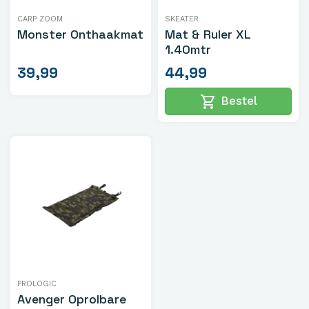
CARP ZOOM
SKEATER
Monster Onthaakmat
Mat & Ruler XL
1.40mtr
39,99
44,99
shopping_cart
Bestel
PROLOGIC
Avenger Oprolbare