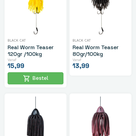
BLACK CAT
BLACK CAT
Real Worm Teaser
Real Worm Teaser
120gr /100kg
80gr/100kg
Vanaf
Vanaf
15,99
13,99
shopping_cart
Bestel