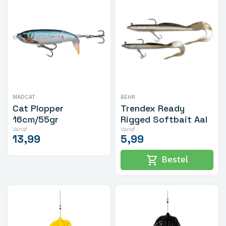
MADCAT
BEHR
Cat Plopper
Trendex Ready
16cm/55gr
Rigged Softbait Aal
Vanaf
Vanaf
13,99
5,99
shopping_cart
Bestel