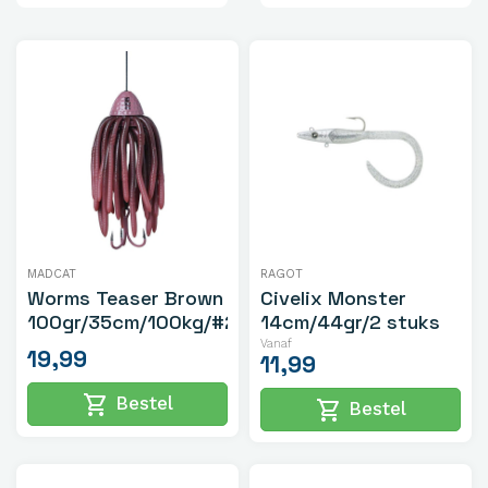
MADCAT
RAGOT
Worms Teaser Brown
Civelix Monster
100gr/35cm/100kg/#2/0
14cm/44gr/2 stuks
Vanaf
19,99
11,99
shopping_cart
Bestel
shopping_cart
Bestel