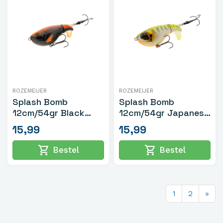
ROZEMEIJER
ROZEMEIJER
Splash Bomb
Splash Bomb
12cm/54gr Black
12cm/54gr Japanese
Ghost
Shock
15,99
15,99
shopping_cart
shopping_cart
Bestel
Bestel
1
2
»