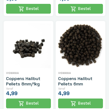
shopping_cart
shopping_cart
Bestel
Bestel
VISMANIA
VISMANIA
Coppens Halibut
Coppens Halibut
Pellets 8mm/1kg
Pellets 6mm
Vanaf
Vanaf
4,99
4,99
shopping_cart
shopping_cart
Bestel
Bestel