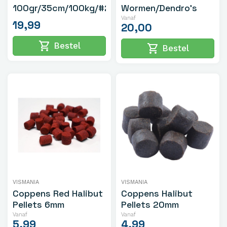
100gr/35cm/100kg/#2/0
Wormen/Dendro's
Vanaf
19,99
20,00
shopping_cart
Bestel
shopping_cart
Bestel
VISMANIA
VISMANIA
Coppens Red Halibut
Coppens Halibut
Pellets 6mm
Pellets 20mm
Vanaf
Vanaf
5,99
4,99