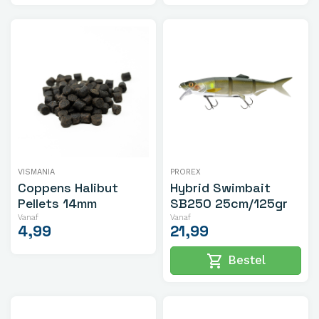
VISMANIA
PROREX
Coppens Halibut
Hybrid Swimbait
Pellets 14mm
SB250 25cm/125gr
Vanaf
Vanaf
4,99
21,99
shopping_cart
Bestel