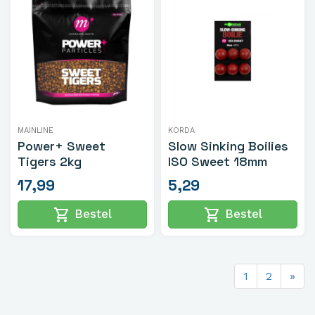
MAINLINE
KORDA
Power+ Sweet
Slow Sinking Boilies
Tigers 2kg
ISO Sweet 18mm
17,99
5,29
shopping_cart
shopping_cart
Bestel
Bestel
1
2
»