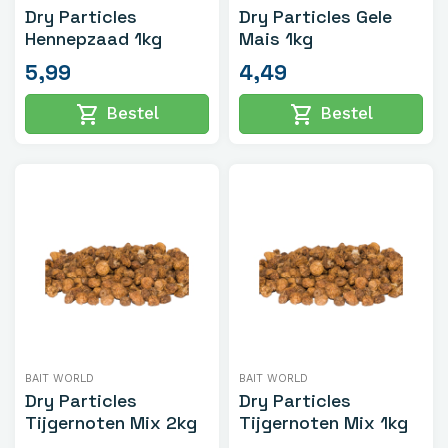
Dry Particles
Dry Particles Gele
Hennepzaad 1kg
Mais 1kg
5,99
4,49
shopping_cart
shopping_cart
Bestel
Bestel
BAIT WORLD
BAIT WORLD
Dry Particles
Dry Particles
Tijgernoten Mix 2kg
Tijgernoten Mix 1kg