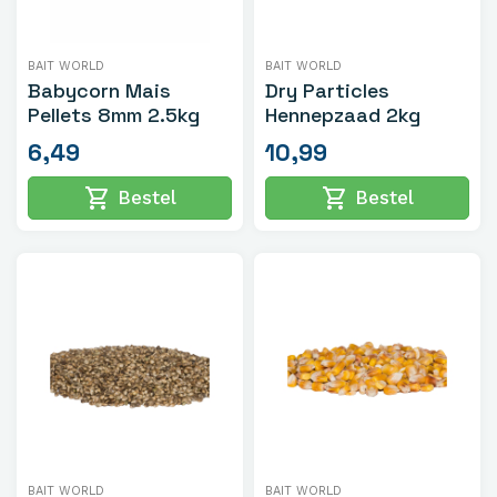
BAIT WORLD
BAIT WORLD
Babycorn Mais
Dry Particles
Pellets 8mm 2.5kg
Hennepzaad 2kg
6,49
10,99
shopping_cart
shopping_cart
Bestel
Bestel
BAIT WORLD
BAIT WORLD