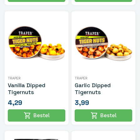
TRAPER
TRAPER
Vanilla Dipped
Garlic Dipped
Tigernuts
Tigernuts
4,29
3,99
shopping_cart
shopping_cart
Bestel
Bestel