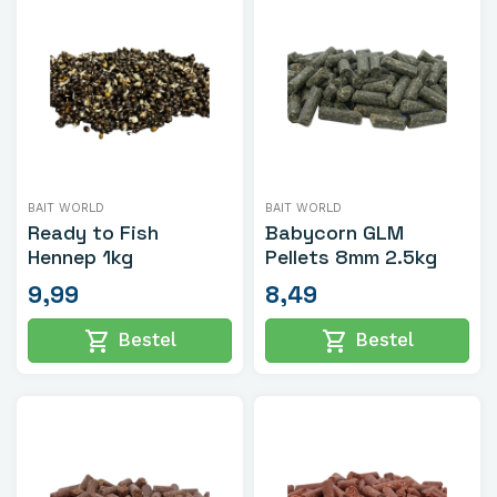
BAIT WORLD
BAIT WORLD
Ready to Fish
Babycorn GLM
Hennep 1kg
Pellets 8mm 2.5kg
9,99
8,49
shopping_cart
shopping_cart
Bestel
Bestel