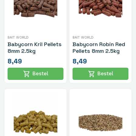
BAIT WORLD
BAIT WORLD
Babycorn Kril Pellets
Babycorn Robin Red
8mm 2.5kg
Pellets 8mm 2.5kg
8,49
8,49
shopping_cart
shopping_cart
Bestel
Bestel