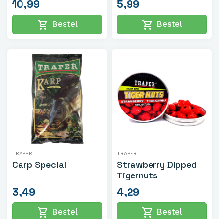
10,99
5,99
shopping_cart
shopping_cart
Bestel
Bestel
TRAPER
TRAPER
Carp Special
Strawberry Dipped
Tigernuts
3,49
4,29
shopping_cart
shopping_cart
Bestel
Bestel