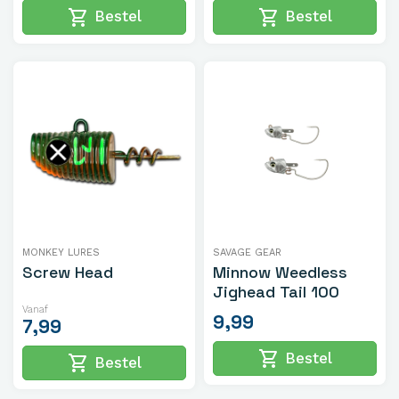
shopping_cart
shopping_cart
Bestel
Bestel
MONKEY LURES
SAVAGE GEAR
Screw Head
Minnow Weedless
Jighead Tail 100
Vanaf
9,99
7,99
shopping_cart
Bestel
shopping_cart
Bestel