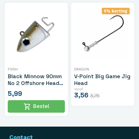
5% korting
FIIISH
DRAGON
Black Minnow 90mm
V-Point Big Game Jig
No 2 Offshore Heads
Head
10gr Khaki 2st.
Vanaf
5,99
3,56
3,75
shopping_cart
Bestel
Contact