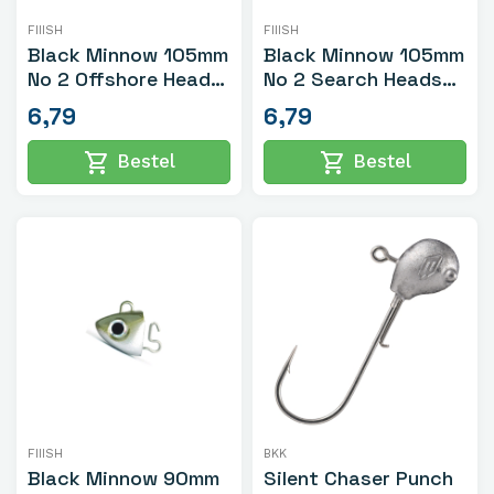
FIIISH
FIIISH
Black Minnow 105mm
Black Minnow 105mm
No 2 Offshore Heads
No 2 Search Heads
16gr Khaki
12gr Khaki
6,79
6,79
shopping_cart
shopping_cart
Bestel
Bestel
FIIISH
BKK
Black Minnow 90mm
Silent Chaser Punch