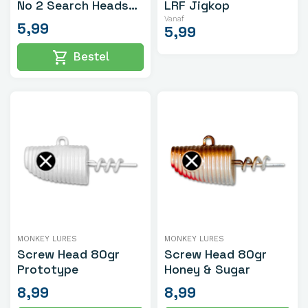
No 2 Search Heads
LRF Jigkop
8gr Khaki 2st.
Vanaf
5,99
5,99
shopping_cart
Bestel
MONKEY LURES
MONKEY LURES
Screw Head 80gr
Screw Head 80gr
Prototype
Honey & Sugar
8,99
8,99