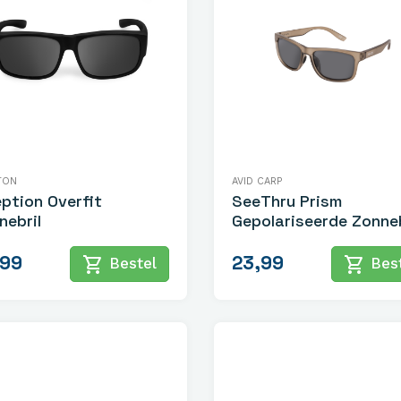
TON
AVID CARP
eption Overfit
SeeThru Prism
nebril
Gepolariseerde Zonneb
,99
23,99
shopping_cart
shopping_cart
Bestel
Best