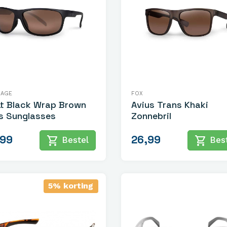
RAGE
FOX
t Black Wrap Brown
Avius Trans Khaki
s Sunglasses
Zonnebril
,99
26,99
shopping_cart
shopping_cart
Bestel
Best
5% korting