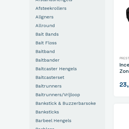
Afsteekrollers
Aligners
Allround
Bait Bands
Bait Floss
Baitband
PRES
Baitbander
Inc
Baitcaster Hengels
Zon
Baitcasterset
23
Baitrunners
Baitrunners/Vrijloop
Bankstick & Buzzerbarsoke
Banksticks
Barbeel Hengels