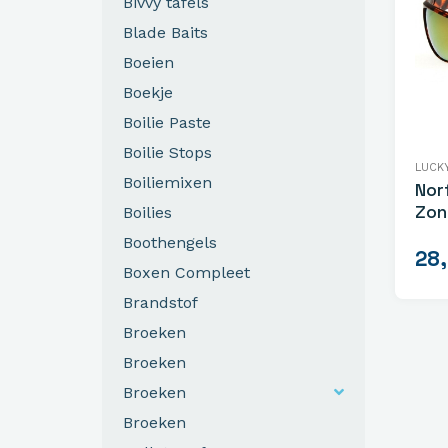
Bivvy tafels
Blade Baits
Boeien
Boekje
Boilie Paste
Boilie Stops
LUCK
Boiliemixen
Nor
Zon
Boilies
Boothengels
28
Boxen Compleet
Brandstof
Broeken
Broeken
Broeken
Broeken