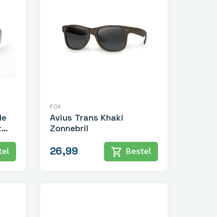
FOX
de
Avius Trans Khaki
t
Zonnebril
26,99
shopping_cart
el
Bestel