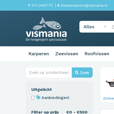
T
017-2491772
E
klantenservice@vismania.nl
Karperen
Zeevissen
Roofvissen
Zoek
Uitgelicht
Aanbiedingen!
Zonneb
Filter op prijs
€0 - €500