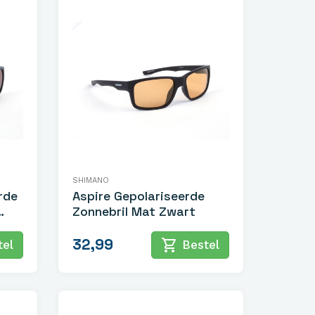
SHIMANO
rde
Aspire Gepolariseerde
Zonnebril Mat Zwart
32,99
shopping_cart
el
Bestel