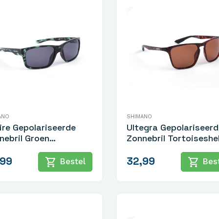
ANO
SHIMANO
ire Gepolariseerde
Ultegra Gepolariseerd
nebril Groen
Zonnebril Tortoiseshel
toiseshell
,99
32,99
shopping_cart
shopping_cart
Bestel
Best