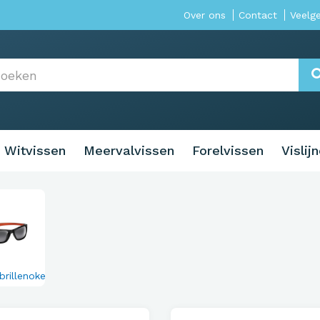
Over ons
Contact
Veelg
Witvissen
Meervalvissen
Forelvissen
Vislij
rillenoke