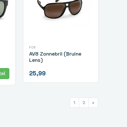
FOX
AV8 Zonnebril (Bruine
Lens)
25,99
el
1
2
»