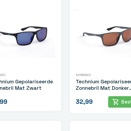
ANO
SHIMANO
hnium Gepolariseerde
Technium Gepolarisee
nebril Mat Zwart
Zonnebril Mat Donker
Grijs
,99
32,99
shopping_cart
Best