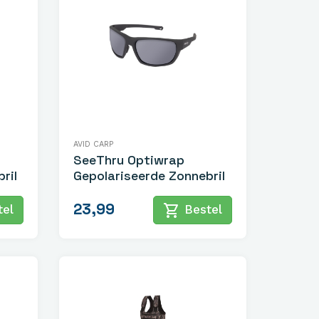
AVID CARP
SeeThru Optiwrap
ril
Gepolariseerde Zonnebril
23,99
shopping_cart
el
Bestel