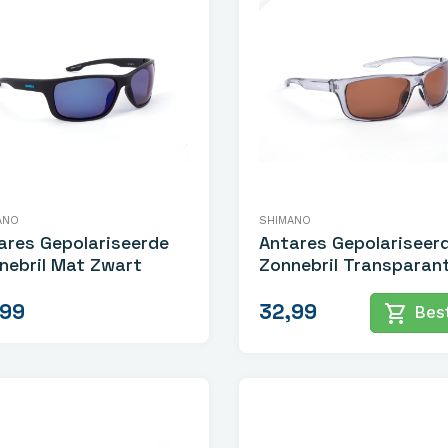
ANO
SHIMANO
ares Gepolariseerde
Antares Gepolariseer
nebril Mat Zwart
Zonnebril Transparan
Grijs
,99
32,99
shopping_cart
Best