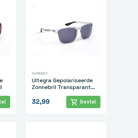
SHIMANO
e
Ultegra Gepolariseerde
l
Zonnebril Transparant
Grijs
32,99
shopping_cart
el
Bestel