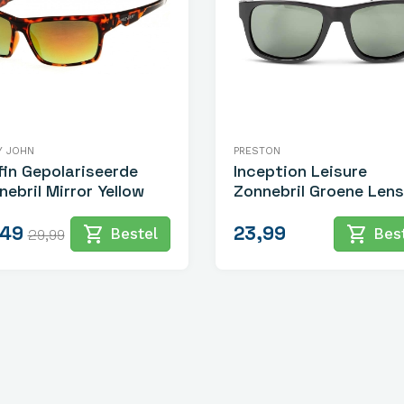
Y JOHN
PRESTON
fin Gepolariseerde
Inception Leisure
nebril Mirror Yellow
Zonnebril Groene Lens
,49
23,99
shopping_cart
shopping_cart
Bestel
Best
29,99