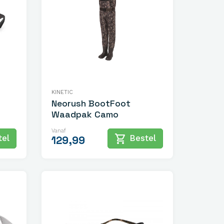
KINETIC
Neorush BootFoot
Waadpak Camo
Vanaf
shopping_cart
el
Bestel
129,99