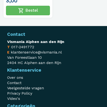
3,00
shopping_cart
Bestel
Contact
Vismania Alphen aan den Rijn
T
017-2491772
E
klantenservice@vismania.nl
Van Foreestlaan 10
2404 HC Alphen aan den Rijn
Klantenservice
Over ons
Contact
Veelgestelde vragen
Privacy Policy
Video's
Categorieën