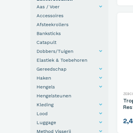
Aas / Voer
Accessoires
Afsteekrollers
Banksticks
Catapult
Dobbers/Tuigen
Elastiek & Toebehoren
Gereedschap
Haken
Hengels
ZEBC
Hengelsteunen
Tro
Kleding
Res
Lood
2,
Luggage
Method Visserij