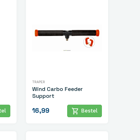
TRAPER
Wind Carbo Feeder
Support
16,99
shopping_cart
el
Bestel