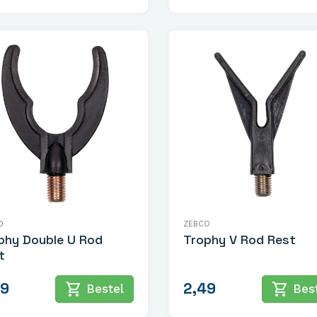
O
ZEBCO
phy Double U Rod
Trophy V Rod Rest
t
49
2,49
shopping_cart
shopping_cart
Bestel
Best