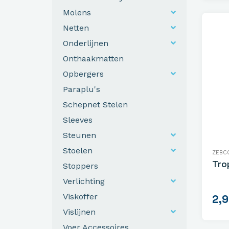
Molens
Netten
Onderlijnen
Onthaakmatten
Opbergers
Paraplu's
Schepnet Stelen
Sleeves
Steunen
Stoelen
ZEBC
Tro
Stoppers
Verlichting
Viskoffer
2,
Vislijnen
Voer Accessoires