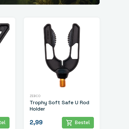
ZEBCO
Trophy Soft Safe U Rod
Holder
2,99
shopping_cart
el
Bestel