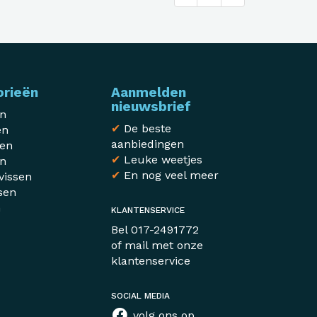
orieën
Aanmelden
nieuwsbrief
en
✔
De beste
en
aanbiedingen
sen
✔
Leuke weetjes
en
✔
En nog veel meer
vissen
sen
n
KLANTENSERVICE
r
Bel
017-2491772
of mail met
onze
klantenservice
SOCIAL MEDIA
volg ons op