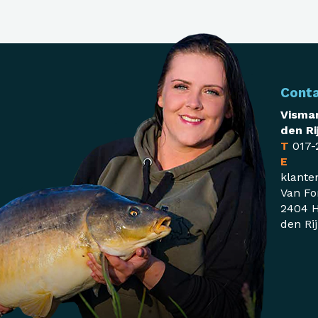
Cont
Visman
den Ri
T
017-
E
klante
Van Fo
2404 H
den Ri