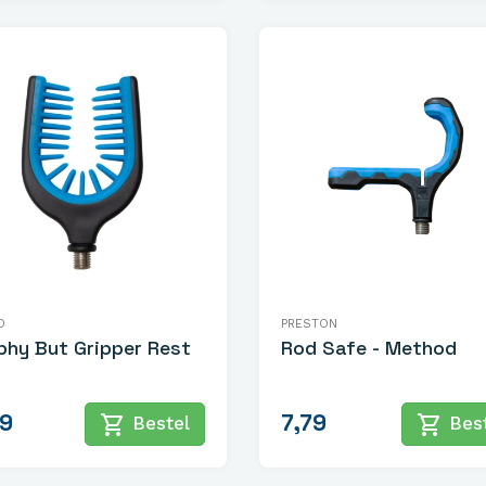
O
PRESTON
phy But Gripper Rest
Rod Safe - Method
99
7,79
shopping_cart
shopping_cart
Bestel
Best