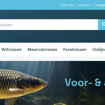
Over ons
Contact
Veelg
Witvissen
Meervalvissen
Forelvissen
Vislij
Voor- &