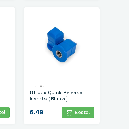
PRESTON
Offbox Quick Release
Inserts (Blauw)
6,49
shopping_cart
el
Bestel