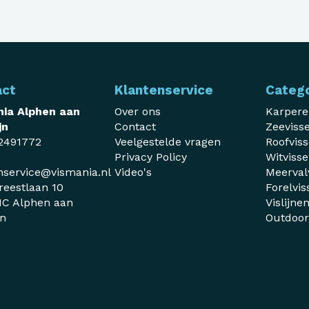
act
Klantenservice
Categ
ia Alphen aan
Over ons
Karper
jn
Contact
Zeeviss
2491772
Veelgestelde vragen
Roofvis
Privacy Policy
Witviss
nservice@vismania.nl
Video's
Meerval
reestlaan 10
Forelvis
C Alphen aan
Vislijne
jn
Outdoo