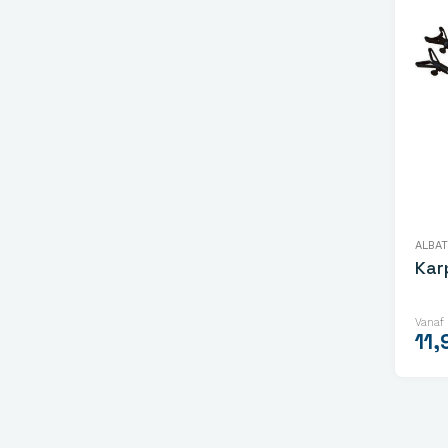
ALBA
Kar
Vanaf
11,