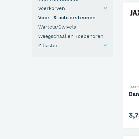
Voerkorven
Voor- & achtersteunen
Wartels/Swivels
Weegschaal en Toebehoren
Zitkisten
JAXO
Ban
3,7