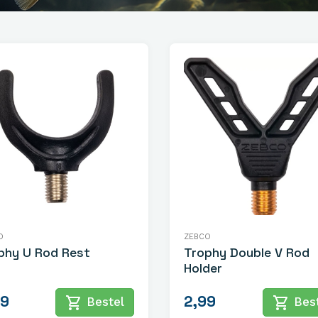
O
ZEBCO
phy U Rod Rest
Trophy Double V Rod
Holder
49
2,99
shopping_cart
shopping_cart
Bestel
Best