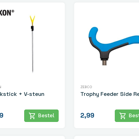
N
ZEBCO
kstick + V-steun
Trophy Feeder Side R
9
2,99
shopping_cart
shopping_cart
Bestel
Best