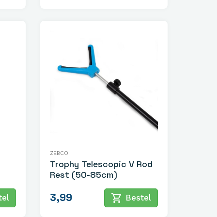
ZEBCO
Trophy Telescopic V Rod
Rest (50-85cm)
3,99
shopping_cart
el
Bestel