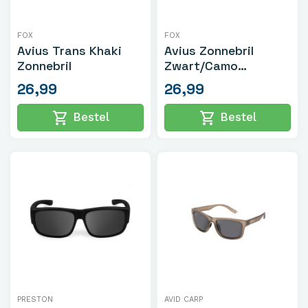
FOX
FOX
Avius Trans Khaki
Avius Zonnebril
Zonnebril
Zwart/Camo
Zonnebril
26,99
26,99
shopping_cart
shopping_cart
Bestel
Bestel
PRESTON
AVID CARP