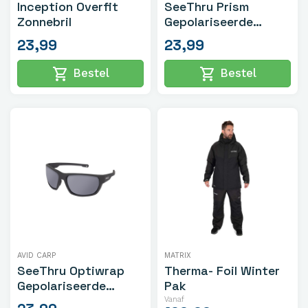
Inception Overfit
SeeThru Prism
Zonnebril
Gepolariseerde
Zonnebril
23,99
23,99
shopping_cart
shopping_cart
Bestel
Bestel
AVID CARP
MATRIX
SeeThru Optiwrap
Therma- Foil Winter
Gepolariseerde
Pak
Zonnebril
Vanaf