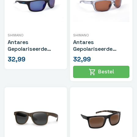
SHIMANO
SHIMANO
Antares
Antares
Gepolariseerde
Gepolariseerde
Zonnebril Mat Zwart
Zonnebril
32,99
32,99
Transparant Grijs
shopping_cart
Bestel