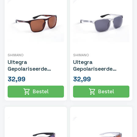
SHIMANO
SHIMANO
Ultegra
Ultegra
Gepolariseerde
Gepolariseerde
Zonnebril
Zonnebril
32,99
32,99
Tortoiseshell
Transparant Grijs
shopping_cart
shopping_cart
Bestel
Bestel