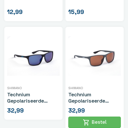
12,99
15,99
SHIMANO
SHIMANO
Technium
Technium
Gepolariseerde
Gepolariseerde
Zonnebril Mat Zwart
Zonnebril Mat Donker
32,99
32,99
Grijs
shopping_cart
Bestel