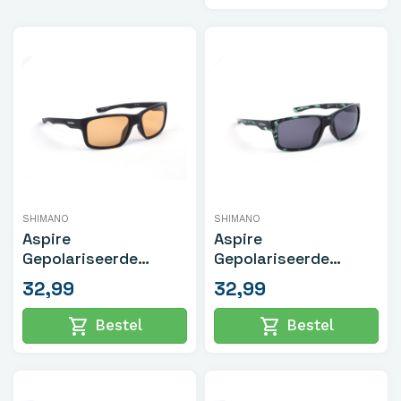
SHIMANO
SHIMANO
Aspire
Aspire
Gepolariseerde
Gepolariseerde
Zonnebril Mat Zwart
Zonnebril Groen
32,99
32,99
Tortoiseshell
shopping_cart
shopping_cart
Bestel
Bestel