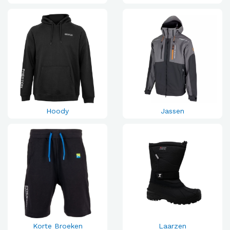
Hoody
Jassen
Korte Broeken
Laarzen