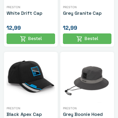
PRESTON
PRESTON
White Drift Cap
Grey Granite Cap
12,99
12,99
shopping_cart
shopping_cart
Bestel
Bestel
PRESTON
PRESTON
Black Apex Cap
Grey Boonie Hoed