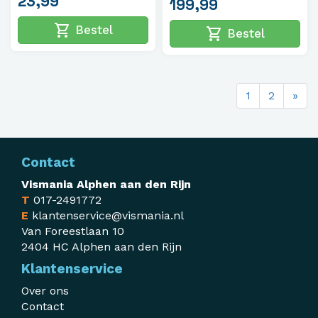
23,99
199,99
shopping_cart
Bestel
shopping_cart
Bestel
1
2
»
Contact
Vismania Alphen aan den Rijn
T
017-2491772
E
klantenservice@vismania.nl
Van Foreestlaan 10
2404 HC Alphen aan den Rijn
Klantenservice
Over ons
Contact