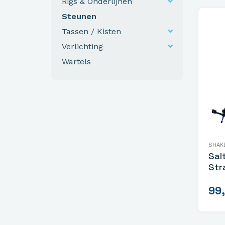
Rigs & Onderlijnen
Steunen
Tassen / Kisten
Verlichting
Wartels
SHAK
Sal
Str
99