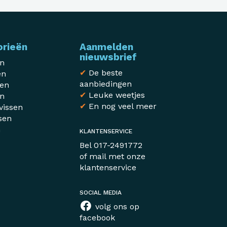
orieën
Aanmelden
nieuwsbrief
en
✔
De beste
en
aanbiedingen
sen
✔
Leuke weetjes
en
✔
En nog veel meer
vissen
sen
n
KLANTENSERVICE
r
Bel
017-2491772
of mail met
onze
klantenservice
SOCIAL MEDIA
volg ons op
facebook