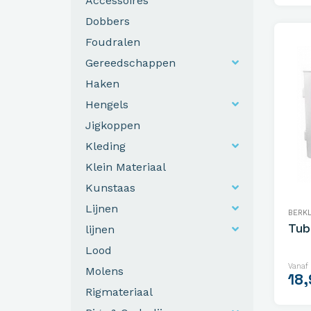
Accessoires
Dobbers
Foudralen
Gereedschappen
Haken
Hengels
Jigkoppen
Kleding
Klein Materiaal
Kunstaas
Lijnen
BERK
Tub
lijnen
Lood
Vanaf
Molens
18,
Rigmateriaal