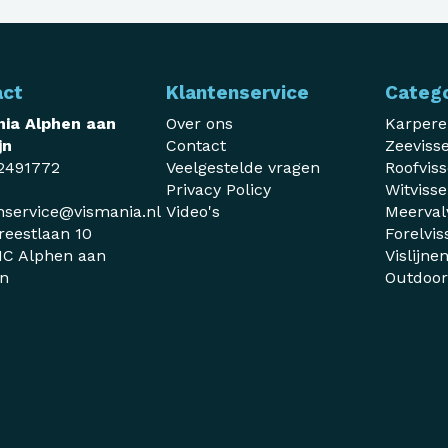
act
Klantenservice
Categ
ia Alphen aan
Over ons
Karper
jn
Contact
Zeeviss
2491772
Veelgestelde vragen
Roofvis
Privacy Policy
Witviss
nservice@vismania.nl
Video's
Meerval
reestlaan 10
Forelvis
C Alphen aan
Vislijne
jn
Outdoo