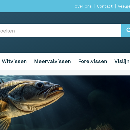
Over ons
Contact
Veelg
Witvissen
Meervalvissen
Forelvissen
Vislij