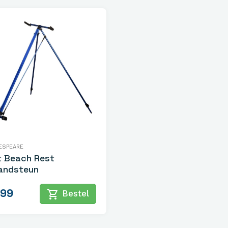
ESPEARE
t Beach Rest
andsteun
,99
shopping_cart
Bestel