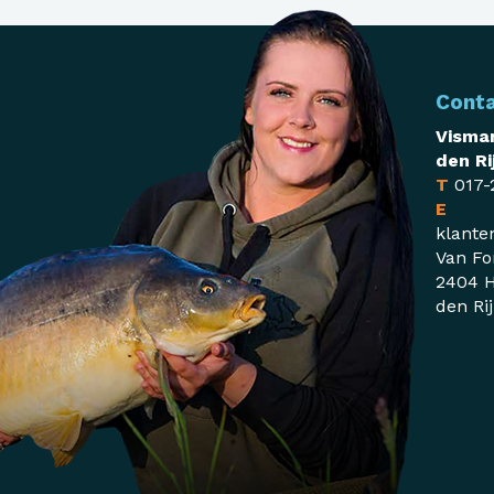
Cont
Visman
den Ri
T
017-
E
klante
Van Fo
2404 H
den Ri