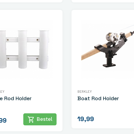
LEY
BERKLEY
e Rod Holder
Boat Rod Holder
19,99
shopping_cart
Bestel
99