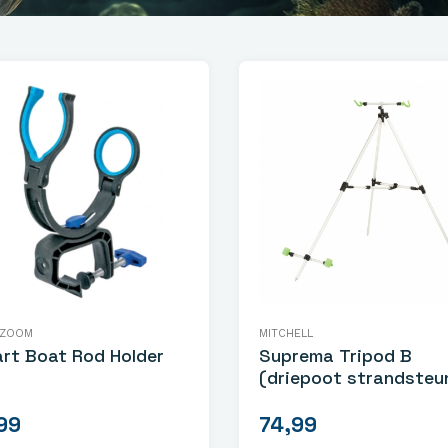
 ZOOM
MITCHELL
rt Boat Rod Holder
Suprema Tripod B
(driepoot strandsteu
99
74,99