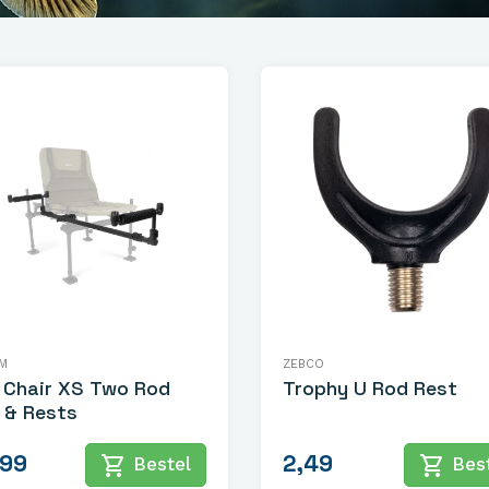
M
ZEBCO
 Chair XS Two Rod
Trophy U Rod Rest
 & Rests
,99
2,49
shopping_cart
shopping_cart
Bestel
Best