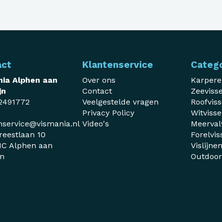
act
Klantenservice
Categ
ia Alphen aan
Over ons
Karper
jn
Contact
Zeeviss
2491772
Veelgestelde vragen
Roofvis
Privacy Policy
Witviss
nservice@vismania.nl
Video's
Meerval
reestlaan 10
Forelvis
C Alphen aan
Vislijne
jn
Outdoo