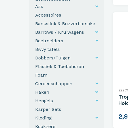
Aas
Accessoires
Bankstick & Buzzerbarsoke
Barrows / Kruiwagens
Beetmelders
Bivvy tafels
Dobbers/Tuigen
Elastiek & Toebehoren
Foam
Gereedschappen
ZEBC
Haken
Tro
Hengels
Hol
Karper Sets
2,
Kleding
Kookgerei