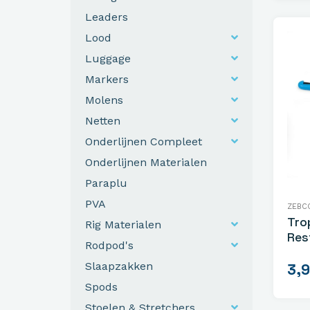
Leaders
Lood
Luggage
Markers
Molens
Netten
Onderlijnen Compleet
Onderlijnen Materialen
Paraplu
PVA
ZEBC
Tro
Rig Materialen
Res
Rodpod's
Slaapzakken
3,
Spods
Stoelen & Stretchers