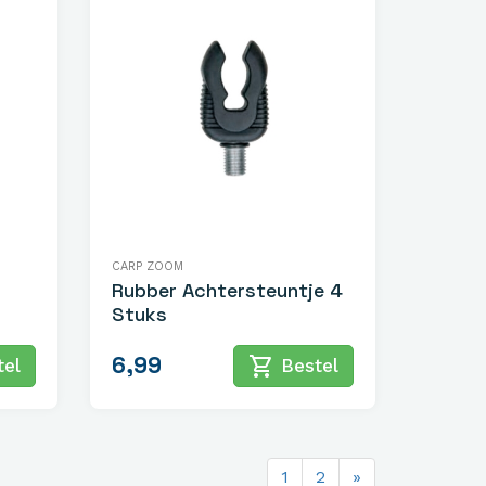
CARP ZOOM
Rubber Achtersteuntje 4
Stuks
6,99
shopping_cart
el
Bestel
1
2
»