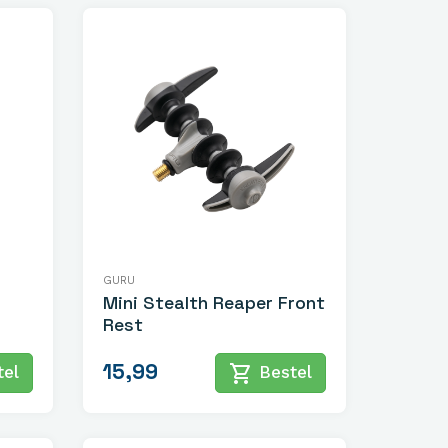
GURU
Mini Stealth Reaper Front
Rest
15,99
shopping_cart
el
Bestel