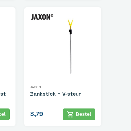
JAXON
est
Bankstick + V-steun
3,79
shopping_cart
el
Bestel