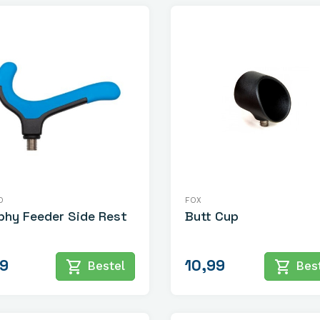
O
FOX
phy Feeder Side Rest
Butt Cup
99
10,99
shopping_cart
shopping_cart
Bestel
Best