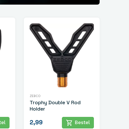
ZEBCO
Trophy Double V Rod
Holder
2,99
shopping_cart
el
Bestel