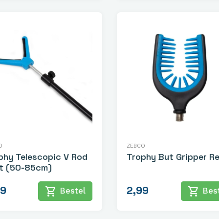
O
ZEBCO
phy Telescopic V Rod
Trophy But Gripper R
t (50-85cm)
99
2,99
shopping_cart
shopping_cart
Bestel
Best