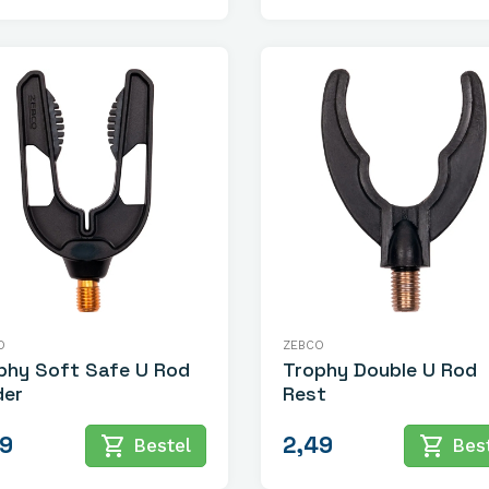
O
ZEBCO
phy Soft Safe U Rod
Trophy Double U Rod
der
Rest
99
2,49
shopping_cart
shopping_cart
Bestel
Best