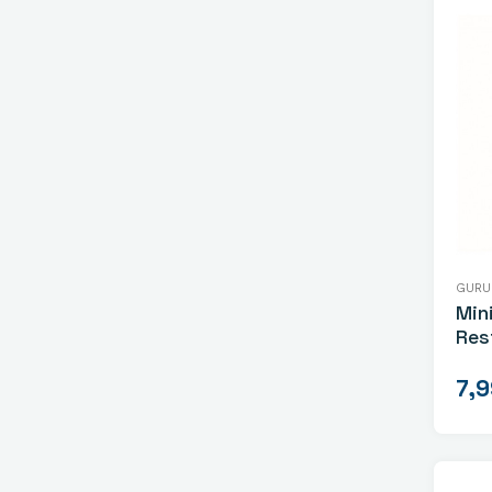
GURU
Min
Res
7,9