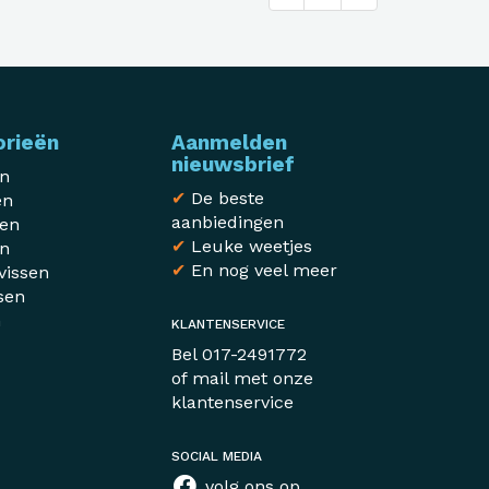
orieën
Aanmelden
nieuwsbrief
en
✔
De beste
en
aanbiedingen
sen
✔
Leuke weetjes
en
✔
En nog veel meer
vissen
sen
n
KLANTENSERVICE
r
Bel
017-2491772
of mail met
onze
klantenservice
SOCIAL MEDIA
volg ons op