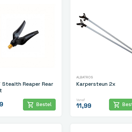
ALBATROS
i Stealth Reaper Rear
Karpersteun 2x
t
Vanaf
9
shopping_cart
shopping_cart
Bestel
Best
11,99