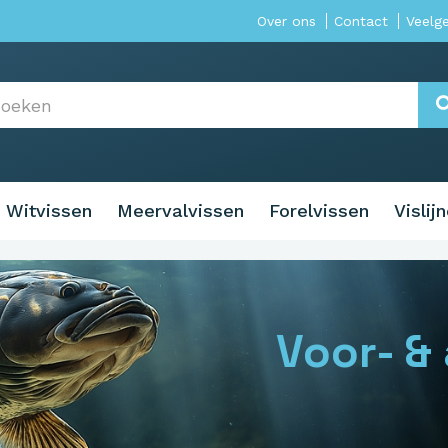
Over ons
Contact
Veelg
Witvissen
Meervalvissen
Forelvissen
Vislij
Voor- &