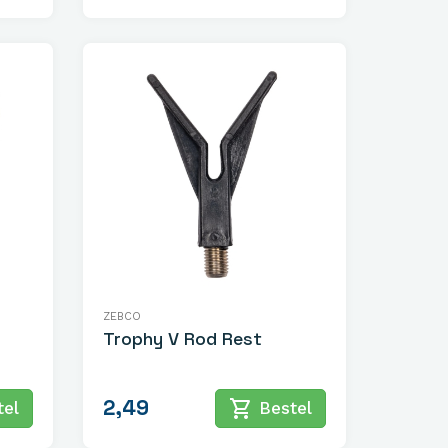
ZEBCO
Trophy V Rod Rest
2,49
shopping_cart
el
Bestel