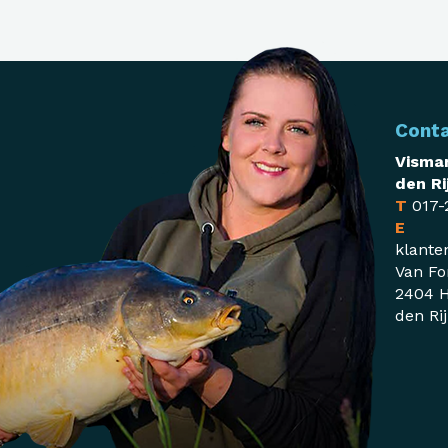
Cont
Visman
den Ri
T
017-
E
klante
Van Fo
2404 H
den Ri