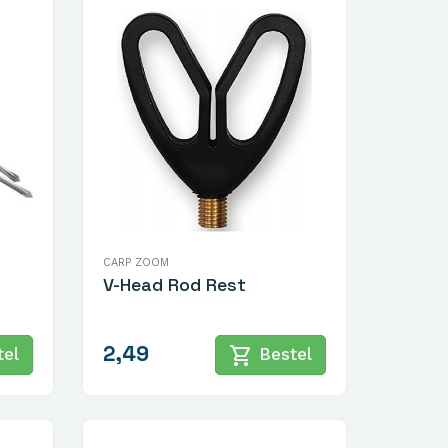
CARP ZOOM
V-Head Rod Rest
2,49
shopping_cart
el
Bestel