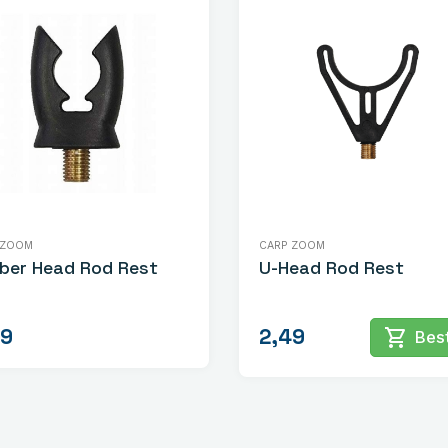
 ZOOM
CARP ZOOM
ber Head Rod Rest
U-Head Rod Rest
49
2,49
shopping_cart
Best