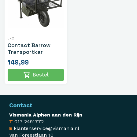
JRC
Contact Barrow
Transportkar
149,99
shopping_cart
Bestel
Contact
Vismania Alphen aan den Rijn
T
017-2491772
E
klantenservice@vismania.nl
Van Foreestlaan 10