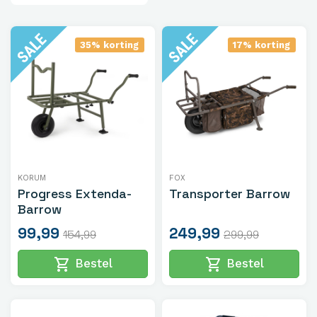
35% korting
17% korting
KORUM
FOX
Progress Extenda-
Transporter Barrow
Barrow
99,99
249,99
154,99
299,99
shopping_cart
shopping_cart
Bestel
Bestel