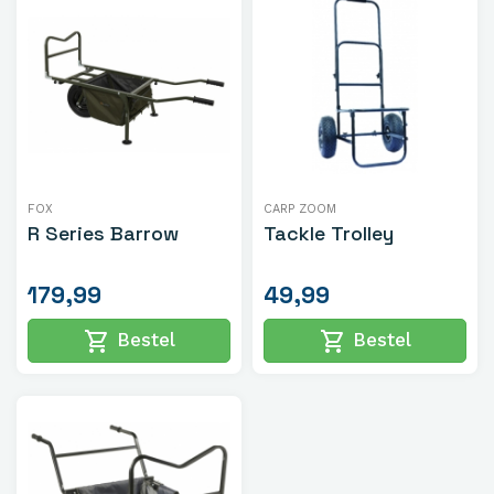
FOX
CARP ZOOM
R Series Barrow
Tackle Trolley
179,99
49,99
shopping_cart
shopping_cart
Bestel
Bestel