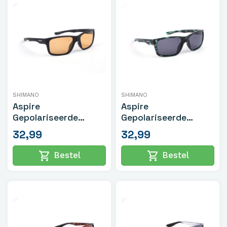
SHIMANO
SHIMANO
Aspire
Aspire
Gepolariseerde
Gepolariseerde
Zonnebril Mat Zwart
Zonnebril Groen
32,99
32,99
Tortoiseshell
shopping_cart
shopping_cart
Bestel
Bestel