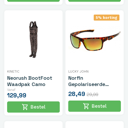
5% korting
KINETIC
LUCKY JOHN
Neorush BootFoot
Norfin
Waadpak Camo
Gepolariseerde
Zonnebril Mirror
Vanaf
28,49
129,99
29,99
Yellow
shopping_cart
Bestel
shopping_cart
Bestel