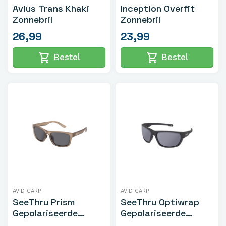
Avius Trans Khaki
Inception Overfit
Zonnebril
Zonnebril
26,99
23,99
shopping_cart
shopping_cart
Bestel
Bestel
AVID CARP
AVID CARP
SeeThru Prism
SeeThru Optiwrap
Gepolariseerde
Gepolariseerde
Zonnebril
Zonnebril