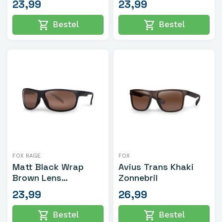
23,99
23,99
shopping_cart
shopping_cart
Bestel
Bestel
FOX RAGE
FOX
Matt Black Wrap
Avius Trans Khaki
Brown Lens
Zonnebril
Sunglasses
23,99
26,99
shopping_cart
shopping_cart
Bestel
Bestel