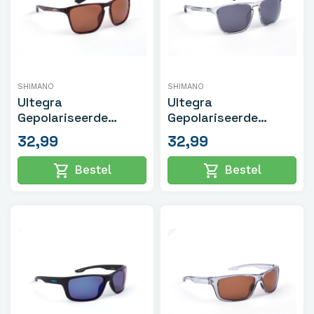
SHIMANO
SHIMANO
Ultegra
Ultegra
Gepolariseerde
Gepolariseerde
Zonnebril
Zonnebril
32,99
32,99
Tortoiseshell
Transparant Grijs
shopping_cart
shopping_cart
Bestel
Bestel