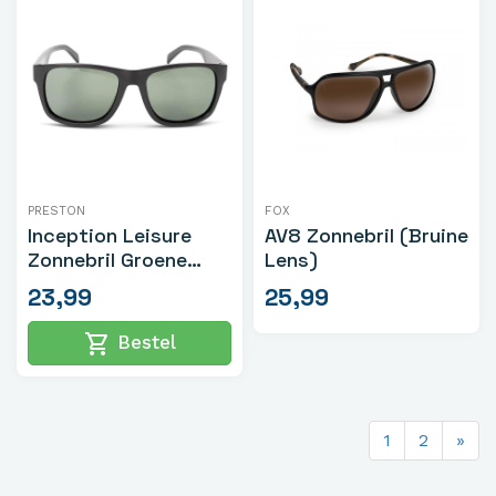
PRESTON
FOX
Inception Leisure
AV8 Zonnebril (Bruine
Zonnebril Groene
Lens)
Lens
23,99
25,99
shopping_cart
Bestel
1
2
»