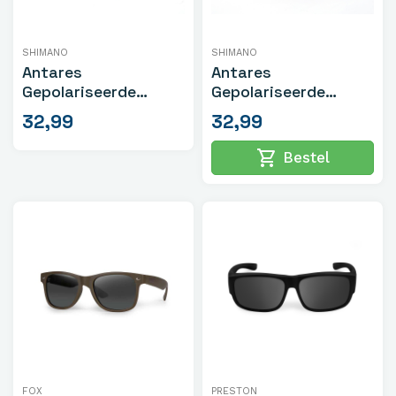
SHIMANO
SHIMANO
Antares
Antares
Gepolariseerde
Gepolariseerde
Zonnebril Mat Zwart
Zonnebril
32,99
32,99
Transparant Grijs
shopping_cart
Bestel
FOX
PRESTON