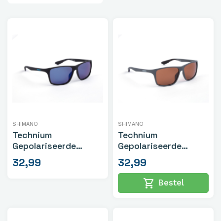
SHIMANO
SHIMANO
Technium
Technium
Gepolariseerde
Gepolariseerde
Zonnebril Mat Zwart
Zonnebril Mat Donker
32,99
32,99
Grijs
shopping_cart
Bestel