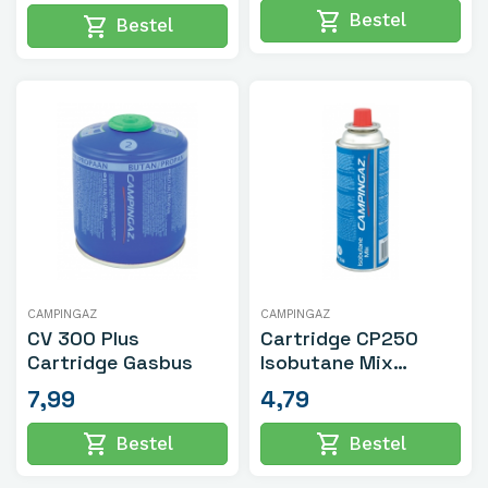
shopping_cart
Bestel
shopping_cart
Bestel
CAMPINGAZ
CAMPINGAZ
CV 300 Plus
Cartridge CP250
Cartridge Gasbus
Isobutane Mix
Gasbus
7,99
4,79
shopping_cart
shopping_cart
Bestel
Bestel