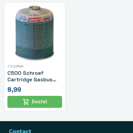
COLEMAN
C500 Schroef
Cartridge Gasbus
500ml
8,99
shopping_cart
Bestel
Contact