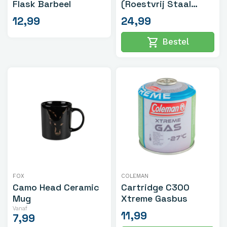
Flask Barbeel
(Roestvrij Staal
1.4ltr)
12,99
24,99
shopping_cart
Bestel
FOX
COLEMAN
Camo Head Ceramic
Cartridge C300
Mug
Xtreme Gasbus
Vanaf
11,99
7,99