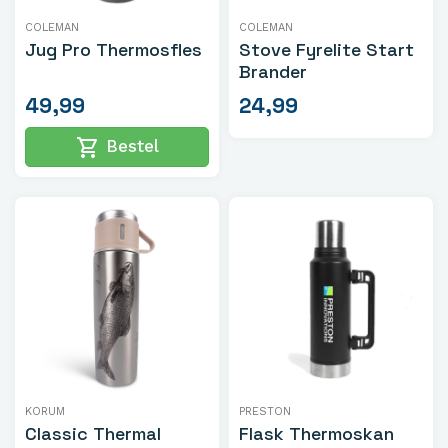
COLEMAN
COLEMAN
Jug Pro Thermosfles
Stove Fyrelite Start
Brander
49,99
24,99
shopping_cart
Bestel
KORUM
PRESTON
Classic Thermal
Flask Thermoskan