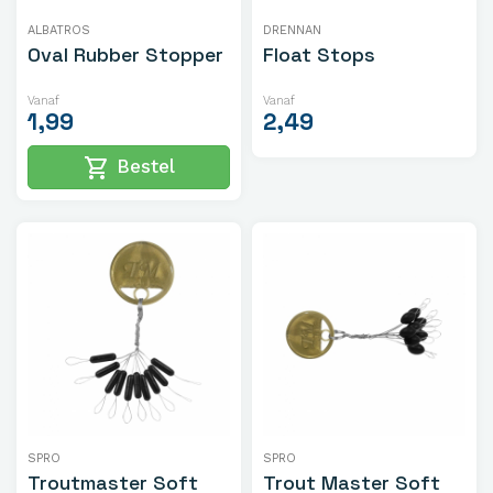
ALBATROS
DRENNAN
Oval Rubber Stopper
Float Stops
Vanaf
Vanaf
1,99
2,49
shopping_cart
Bestel
SPRO
SPRO
Troutmaster Soft
Trout Master Soft