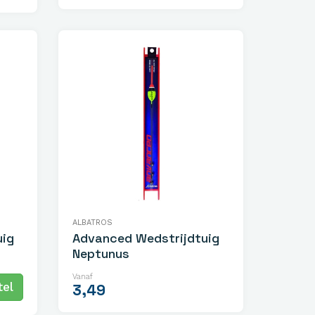
ALBATROS
uig
Advanced Wedstrijdtuig
Neptunus
Vanaf
el
3,49