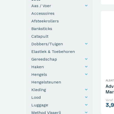
Aas / Voer
Accessoires
Afsteekrollers
Banksticks
Catapult
Dobbers/Tuigen
Elastiek & Toebehoren
Gereedschap
Haken
Hengels
ALBA
Hengelsteunen
Adv
Kleding
Mar
Lood
Vanaf
3,
Luggage
Method Visserij