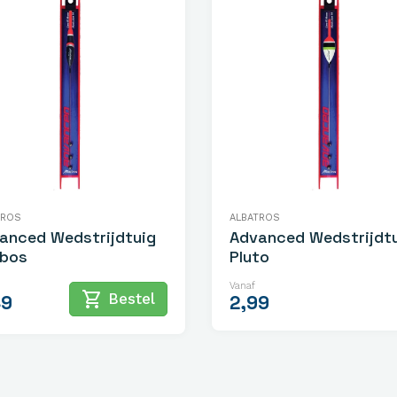
TROS
ALBATROS
anced Wedstrijdtuig
Advanced Wedstrijdt
bos
Pluto
Vanaf
shopping_cart
Bestel
49
2,99