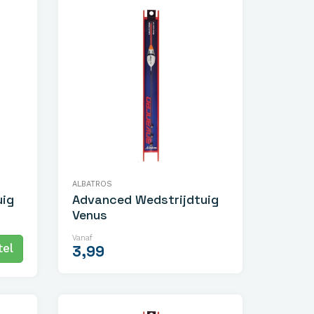
ALBATROS
uig
Advanced Wedstrijdtuig
Venus
Vanaf
el
3,99