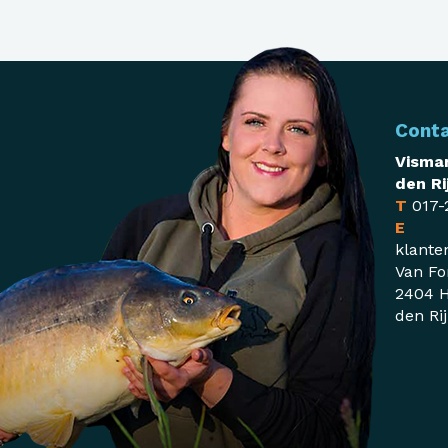
Cont
Visman
den Ri
T
017-
E
klante
Van Fo
2404 H
den Ri