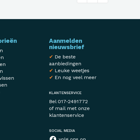
orieën
Aanmelden
nieuwsbrief
en
✔
De beste
en
aanbiedingen
sen
✔
Leuke weetjes
en
✔
En nog veel meer
vissen
sen
n
KLANTENSERVICE
r
Bel
017-2491772
of mail met
onze
klantenservice
SOCIAL MEDIA
volg ons op