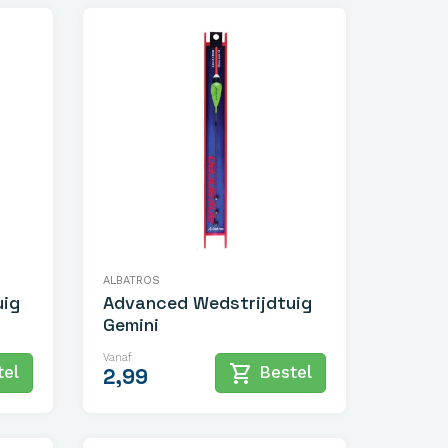
ALBATROS
uig
Advanced Wedstrijdtuig
Gemini
Vanaf
shopping_cart
el
Bestel
2,99