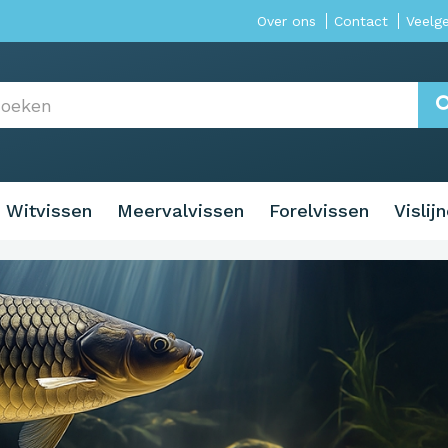
Over ons
Contact
Veelg
Witvissen
Meervalvissen
Forelvissen
Vislij