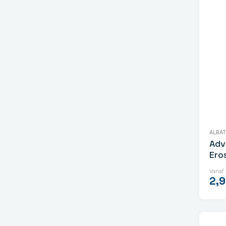
ALBA
Adv
Ero
Vanaf
2,