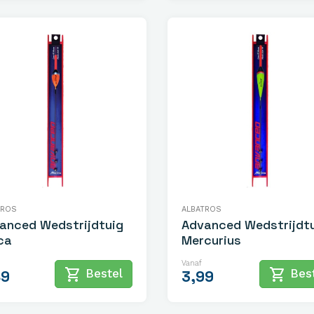
TROS
ALBATROS
anced Wedstrijdtuig
Advanced Wedstrijdt
ca
Mercurius
Vanaf
shopping_cart
shopping_cart
Bestel
Best
49
3,99