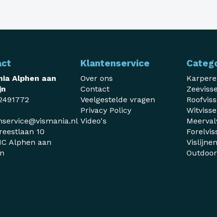
act
Klantenservice
Categ
ia Alphen aan
Over ons
Karper
jn
Contact
Zeeviss
2491772
Veelgestelde vragen
Roofvis
Privacy Policy
Witviss
nservice@vismania.nl
Video's
Meerval
reestlaan 10
Forelvis
C Alphen aan
Vislijne
jn
Outdoo