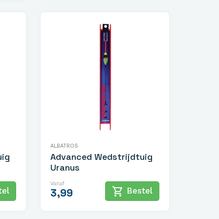
ALBATROS
uig
Advanced Wedstrijdtuig
Uranus
Vanaf
shopping_cart
el
Bestel
3,99