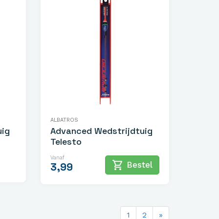
ALBATROS
uig
Advanced Wedstrijdtuig
Telesto
Vanaf
shopping_cart
Bestel
3,99
1
2
»