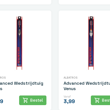
TROS
ALBATROS
anced Wedstrijdtuig
Advanced Wedstrijdt
s
Venus
Vanaf
shopping_cart
shopping_cart
Bestel
Best
99
3,99