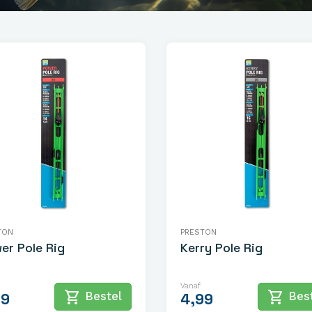
TON
PRESTON
er Pole Rig
Kerry Pole Rig
Vanaf
shopping_cart
shopping_cart
Bestel
Best
99
4,99