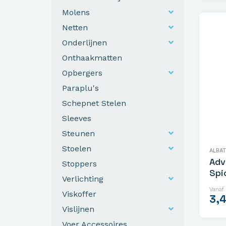
Molens
Netten
Onderlijnen
Onthaakmatten
Opbergers
Paraplu's
Schepnet Stelen
Sleeves
Steunen
Stoelen
ALBA
Adv
Stoppers
Spi
Verlichting
Vanaf
Viskoffer
3,
Vislijnen
Voer Accessoires