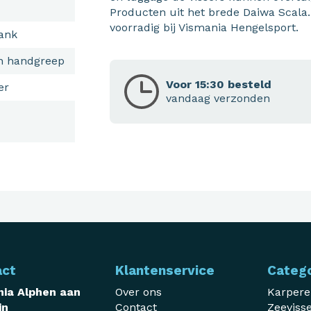
Producten uit het brede Daiwa Scala.
voorradig bij Vismania Hengelsport.
ank
n handgreep
Voor 15:30 besteld
er
vandaag verzonden
act
Klantenservice
Categ
ia Alphen aan
Over ons
Karper
jn
Contact
Zeeviss