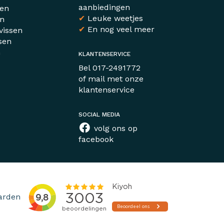
aanbiedingen
sen
✔
Leuke weetjes
en
✔
En nog veel meer
vissen
sen
n
KLANTENSERVICE
r
Bel
017-2491772
of mail met
onze
klantenservice
SOCIAL MEDIA
volg ons op
facebook
arden