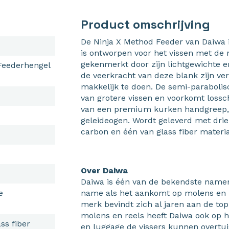
Product omschrijving
De Ninja X Method Feeder van Daiwa i
is ontworpen voor het vissen met de
gekenmerkt door zijn lichtgewichte 
Feederhengel
de veerkracht van deze blank zijn v
makkelijk te doen. De semi-parabolis
van grotere vissen en voorkomt lossch
van een premium kurken handgreep,
geleideogen. Wordt geleverd met drie
carbon en één van glass fiber materia
Over Daiwa
Daiwa is één van de bekendste name
e
name als het aankomt op molens en h
merk bevindt zich al jaren aan de top 
molens en reels heeft Daiwa ook op he
ss fiber
en luggage de vissers kunnen overtu