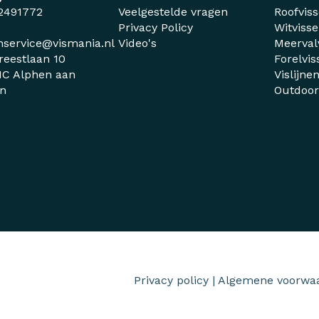
2491772
Veelgestelde vragen
Roofvis
Privacy Policy
Witviss
nservice@vismania.nl
Video's
Meerval
reestlaan 10
Forelvis
C Alphen aan
Vislijne
jn
Outdoo
Privacy policy
|
Algemene voorwa