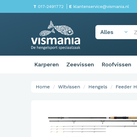
T
017-2491772
E
klantenservice@vismania.nl
Karperen
Zeevissen
Roofvissen
Home
Witvissen
Hengels
Feeder H