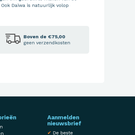
 Ook Daiwa is natuurlijk volop
Boven de €75,00
geen verzendkosten
orieën
Aanmelden
nieuwsbrief
en
✔
De beste
en