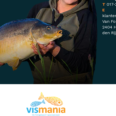
T
017-
E
klante
Van Fo
2404 H
den Ri