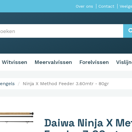
Over ons
Contact
Veelg
Witvissen
Meervalvissen
Forelvissen
Vislij
engels
Ninja X Method Feeder 3.60mtr - 80gr
Daiwa Ninja X M