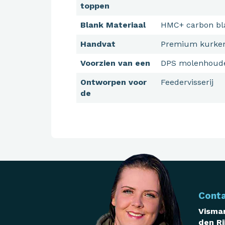
toppen
Blank Materiaal
HMC+ carbon bl
Handvat
Premium kurke
Voorzien van een
DPS molenhoud
Ontworpen voor
Feedervisserij
de
Cont
Visman
den Ri