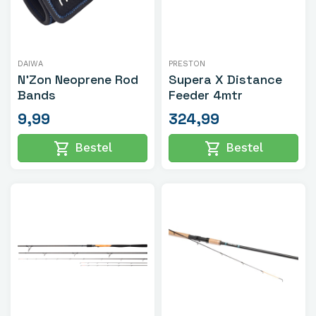
DAIWA
PRESTON
N'Zon Neoprene Rod
Supera X Distance
Bands
Feeder 4mtr
9,99
324,99
shopping_cart
shopping_cart
Bestel
Bestel