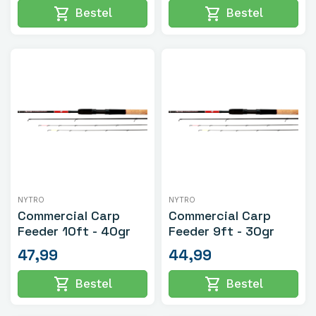
shopping_cart
shopping_cart
Bestel
Bestel
NYTRO
NYTRO
Commercial Carp
Commercial Carp
Feeder 10ft - 40gr
Feeder 9ft - 30gr
47,99
44,99
shopping_cart
shopping_cart
Bestel
Bestel