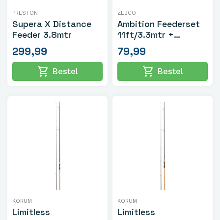
PRESTON
ZEBCO
Supera X Distance
Ambition Feederset
Feeder 3.8mtr
11ft/3.3mtr +
Ambition 4000FD
299,99
79,99
shopping_cart
shopping_cart
Bestel
Bestel
KORUM
KORUM
Limitless
Limitless