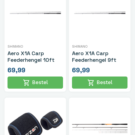
SHIMANO
SHIMANO
Aero X1A Carp
Aero X1A Carp
Feederhengel 10ft
Feederhengel 9ft
69,99
69,99
shopping_cart
shopping_cart
Bestel
Bestel