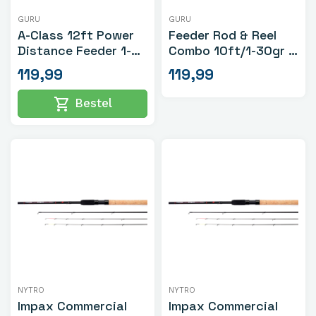
GURU
GURU
A-Class 12ft Power
Feeder Rod & Reel
Distance Feeder 1-
Combo 10ft/1-30gr +
120gr
Accessoirepakket
119,99
119,99
shopping_cart
Bestel
NYTRO
NYTRO
Impax Commercial
Impax Commercial