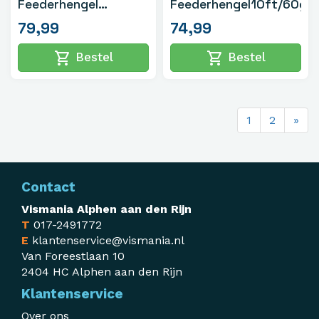
Feederhengel
Feederhengel10ft/60gr
11ft/90gr
79,99
74,99
shopping_cart
shopping_cart
Bestel
Bestel
1
2
»
Contact
Vismania Alphen aan den Rijn
T
017-2491772
E
klantenservice@vismania.nl
Van Foreestlaan 10
2404 HC Alphen aan den Rijn
Klantenservice
Over ons