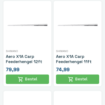
SHIMANO
SHIMANO
Aero X1A Carp
Aero X1A Carp
Feederhengel 12ft
Feederhengel 11ft
79,99
74,99
shopping_cart
shopping_cart
Bestel
Bestel