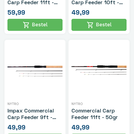
Carp Feeder 11ft -
Carp Feeder 10ft -
50gr
40gr
59,99
49,99
shopping_cart
shopping_cart
Bestel
Bestel
NYTRO
NYTRO
Impax Commercial
Commercial Carp
Carp Feeder 9ft -
Feeder 11ft - 50gr
30gr
49,99
49,99