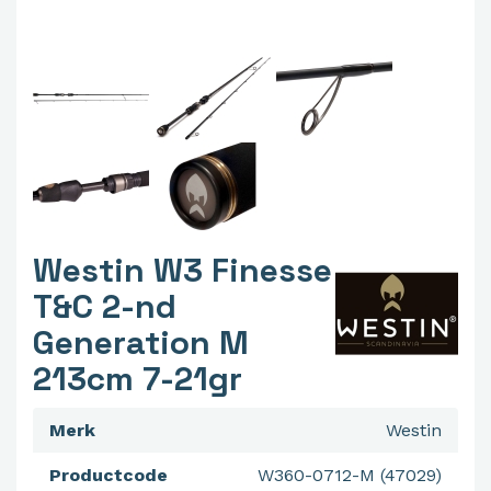
Westin W3 Finesse
T&C 2-nd
Generation M
213cm 7-21gr
Merk
Westin
Productcode
W360-0712-M (47029)