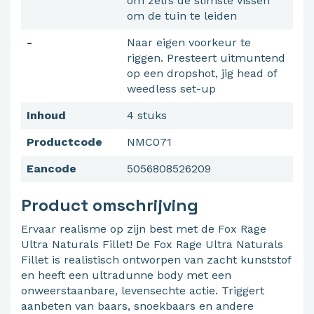
om zelfs de slimste vissen
om de tuin te leiden
-
Naar eigen voorkeur te
riggen. Presteert uitmuntend
op een dropshot, jig head of
weedless set-up
Inhoud
4 stuks
Productcode
NMC071
Eancode
5056808526209
Product omschrijving
Ervaar realisme op zijn best met de Fox Rage
Ultra Naturals Fillet! De Fox Rage Ultra Naturals
Fillet is realistisch ontworpen van zacht kunststof
en heeft een ultradunne body met een
onweerstaanbare, levensechte actie. Triggert
aanbeten van baars, snoekbaars en andere