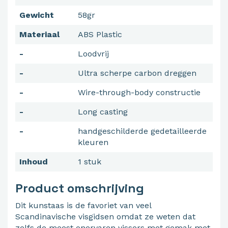
Gewicht
58gr
Materiaal
ABS Plastic
-
Loodvrij
-
Ultra scherpe carbon dreggen
-
Wire-through-body constructie
-
Long casting
-
handgeschilderde gedetailleerde
kleuren
Inhoud
1 stuk
Product omschrijving
Dit kunstaas is de favoriet van veel
Scandinavische visgidsen omdat ze weten dat
zelfs de meest onervaren vissers met gemak met