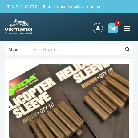
T
017-2491772
E
klantenservice@vismania.nl
0
Togg
navi