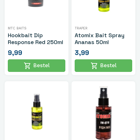
MTC BAITS
TRAPER
Hookbait Dip
Atomix Bait Spray
Response Red 250ml
Ananas 50ml
9,99
3,99
shopping_cart
shopping_cart
Bestel
Bestel