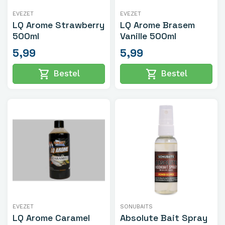
EVEZET
EVEZET
LQ Arome Strawberry
LQ Arome Brasem
500ml
Vanille 500ml
5,99
5,99
shopping_cart
shopping_cart
Bestel
Bestel
EVEZET
SONUBAITS
LQ Arome Caramel
Absolute Bait Spray