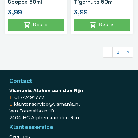
Scopex 50ml
Tigernuts 50ml
3,99
3,99
shopping_cart
shopping_cart
Bestel
Bestel
1
2
»
Contact
Vismania Alphen aan den Rijn
T
017-2491772
E
klantenservice@vismania.nl
Van Foreestlaan 10
2404 HC Alphen aan den Rijn
Klantenservice
Over ons