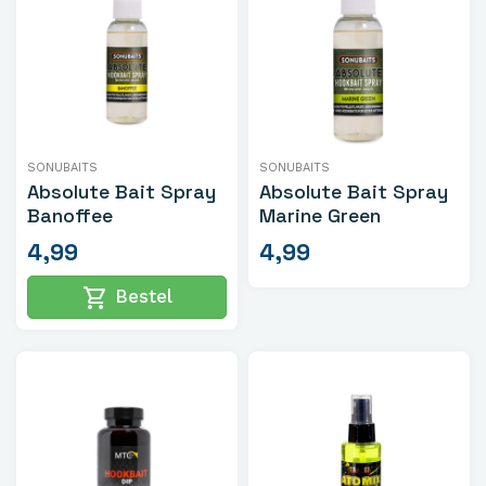
SONUBAITS
SONUBAITS
Absolute Bait Spray
Absolute Bait Spray
Banoffee
Marine Green
4,99
4,99
shopping_cart
Bestel