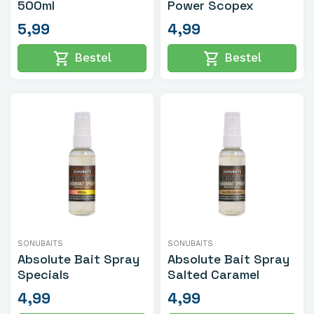
500ml
Power Scopex
5,99
4,99
shopping_cart
shopping_cart
Bestel
Bestel
SONUBAITS
SONUBAITS
Absolute Bait Spray
Absolute Bait Spray
Specials
Salted Caramel
4,99
4,99