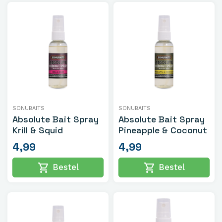
SONUBAITS
SONUBAITS
Absolute Bait Spray
Absolute Bait Spray
Krill & Squid
Pineapple & Coconut
4,99
4,99
shopping_cart
shopping_cart
Bestel
Bestel