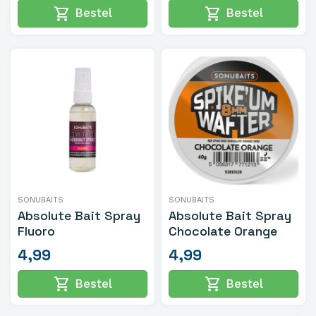
shopping_cart
shopping_cart
Bestel
Bestel
SONUBAITS
SONUBAITS
Absolute Bait Spray
Absolute Bait Spray
Fluoro
Chocolate Orange
4,99
4,99
shopping_cart
shopping_cart
Bestel
Bestel