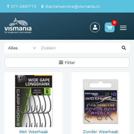
T
017-2491772
E
klantenservice@vismania.nl
0
Togg
navi
Filter
Met Weerhaak
Zonder Weerhaak