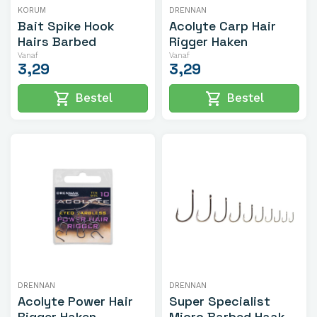
KORUM
DRENNAN
Bait Spike Hook
Acolyte Carp Hair
Hairs Barbed
Rigger Haken
Vanaf
Vanaf
3,29
3,29
shopping_cart
shopping_cart
Bestel
Bestel
DRENNAN
DRENNAN
Acolyte Power Hair
Super Specialist
Rigger Haken
Micro Barbed Haak