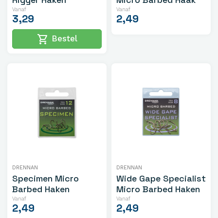
Vanaf
Vanaf
3,29
2,49
shopping_cart
Bestel
DRENNAN
DRENNAN
Specimen Micro
Wide Gape Specialist
Barbed Haken
Micro Barbed Haken
Vanaf
Vanaf
2,49
2,49