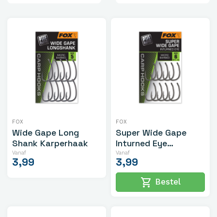
FOX
FOX
Wide Gape Long
Super Wide Gape
Shank Karperhaak
Inturned Eye
Karperhaak
Vanaf
Vanaf
3,99
3,99
shopping_cart
Bestel