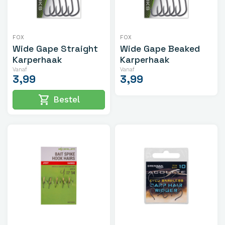
FOX
FOX
Wide Gape Straight
Wide Gape Beaked
Karperhaak
Karperhaak
Vanaf
Vanaf
3,99
3,99
shopping_cart
Bestel