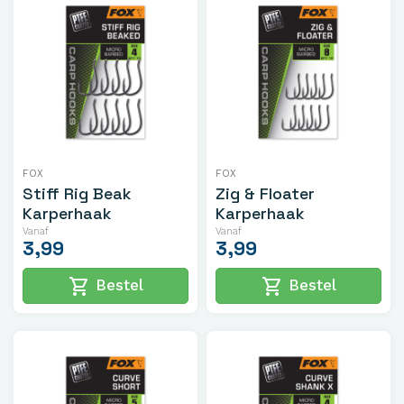
FOX
FOX
Stiff Rig Beak
Zig & Floater
Karperhaak
Karperhaak
Vanaf
Vanaf
3,99
3,99
shopping_cart
shopping_cart
Bestel
Bestel