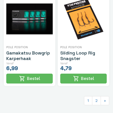
POLE POSITION
POLE POSITION
Gamakatsu Bowgrip
Sliding Loop Rig
Karperhaak
Snagster
Vanaf
Vanaf
6,99
4,79
shopping_cart
shopping_cart
Bestel
Bestel
1
2
»