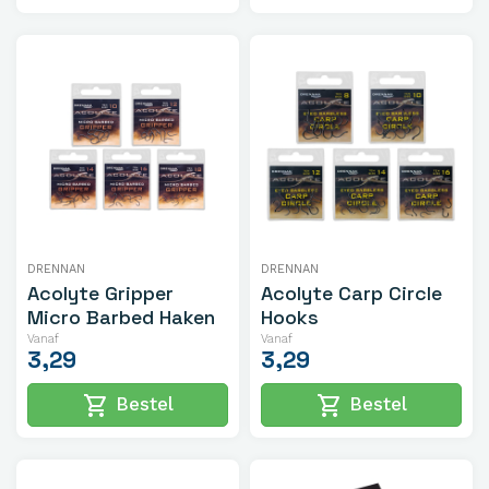
DRENNAN
DRENNAN
Acolyte Gripper
Acolyte Carp Circle
Micro Barbed Haken
Hooks
Vanaf
Vanaf
3,29
3,29
shopping_cart
shopping_cart
Bestel
Bestel