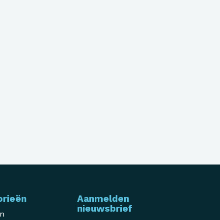
orieën
Aanmelden
nieuwsbrief
en