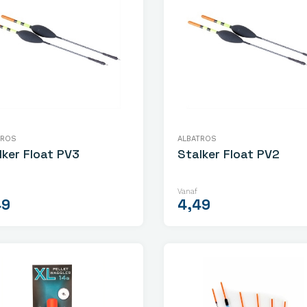
TROS
ALBATROS
lker Float PV3
Stalker Float PV2
Vanaf
49
4,49