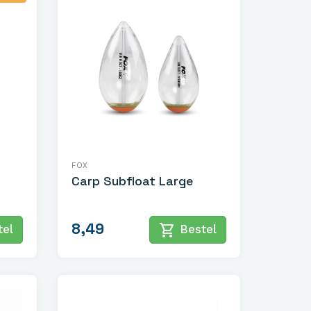
FOX
Carp Subfloat Large
8,49
shopping_cart
el
Bestel