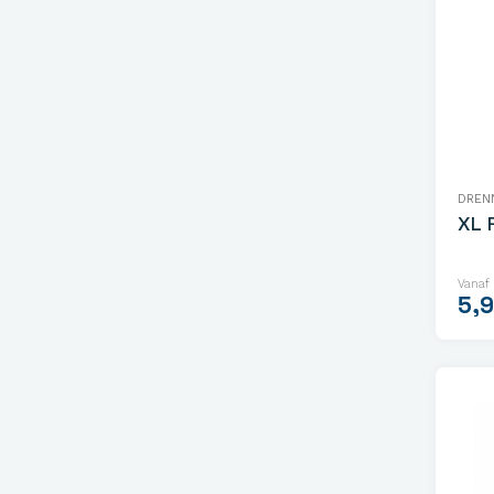
DREN
XL 
Vanaf
5,