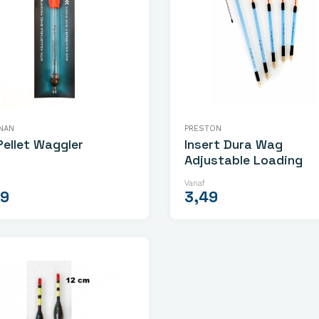
NAN
PRESTON
Pellet Waggler
Insert Dura Wag
Adjustable Loading
Vanaf
99
3,49