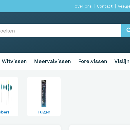
Over ons
Contact
Veelg
Witvissen
Meervalvissen
Forelvissen
Vislij
bbers
Tuigen