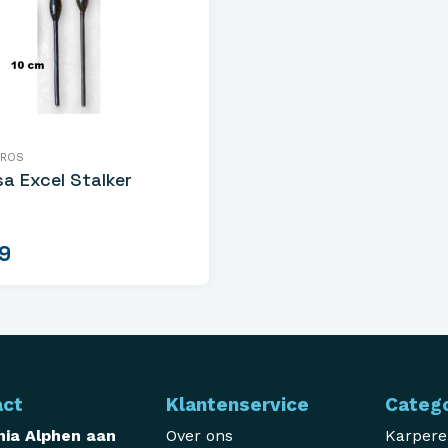
TROS
sa Excel Stalker
9
act
Klantenservice
Categ
ia Alphen aan
Over ons
Karper