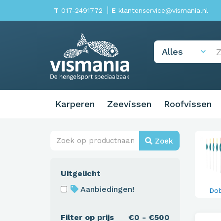
T
017-2491772
E
klantenservice@vismania.nl
Karperen
Zeevissen
Roofvissen
Zoek
Uitgelicht
Aanbiedingen!
Do
Filter op prijs
€0 - €500