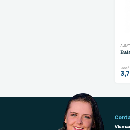
ALBA
Bal
Vanaf
3,7
Cont
Visman