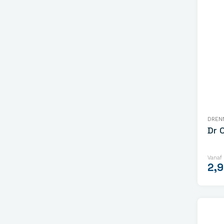
DREN
Dr 
Vanaf
2,