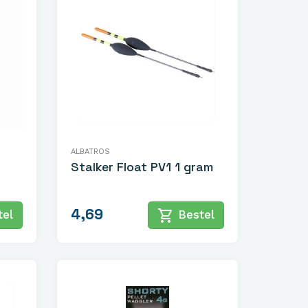
ALBATROS
Stalker Float PV1 1 gram
4,69
shopping_cart
el
Bestel