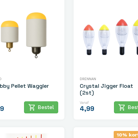
O
DRENNAN
bby Pellet Waggler
Crystal Jigger Float
(2st)
Vanaf
shopping_cart
shopping_cart
Bestel
Best
29
4,99
10% kor