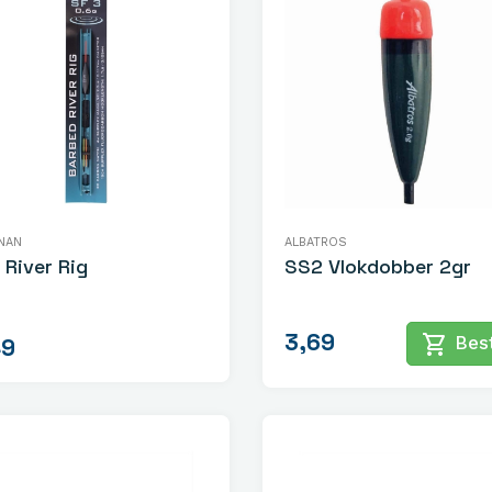
NAN
ALBATROS
 River Rig
SS2 Vlokdobber 2gr
3,69
shopping_cart
Best
49