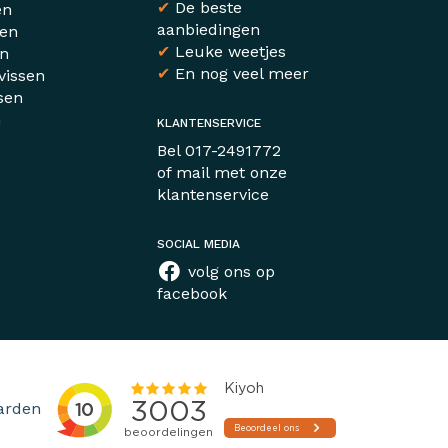
✔
De beste
en
aanbiedingen
sen
✔
Leuke weetjes
en
✔
En nog veel meer
vissen
sen
n
KLANTENSERVICE
r
Bel
017-2491772
of mail met
onze
klantenservice
SOCIAL MEDIA
volg ons op
facebook
arden