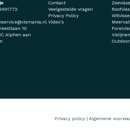
jn
Contact
Zeeviss
2491772
Veelgestelde vragen
Roofvis
Privacy Policy
Witviss
nservice@vismania.nl
Video's
Meerval
reestlaan 10
Forelvis
C Alphen aan
Vislijne
jn
Outdoo
Privacy policy
|
Algemene voorwa