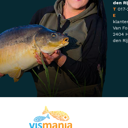
den Ri
T
017-
E
klante
Van Fo
2404 H
den Ri