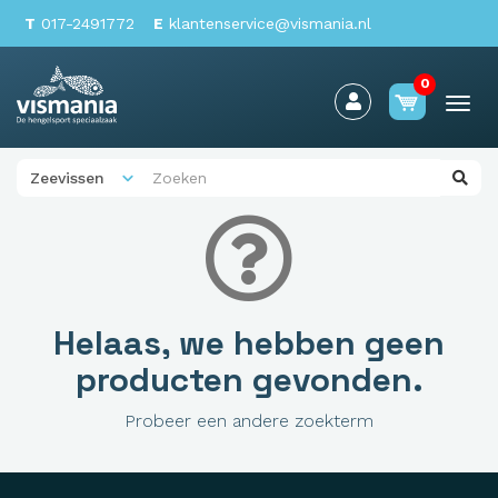
T
017-2491772
E
klantenservice@vismania.nl
0
Togg
navi
Helaas, we hebben geen
producten gevonden.
Probeer een andere zoekterm