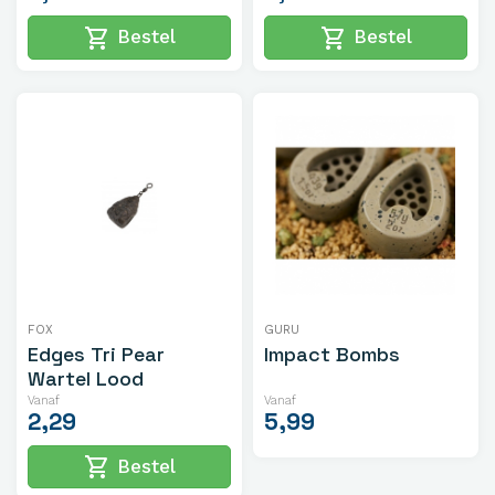
shopping_cart
shopping_cart
Bestel
Bestel
FOX
GURU
Edges Tri Pear
Impact Bombs
Wartel Lood
Vanaf
Vanaf
2,29
5,99
shopping_cart
Bestel