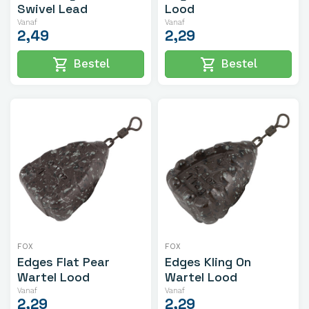
Swivel Lead
Lood
Vanaf
Vanaf
2,49
2,29
shopping_cart
shopping_cart
Bestel
Bestel
FOX
FOX
Edges Flat Pear
Edges Kling On
Wartel Lood
Wartel Lood
Vanaf
Vanaf
2,29
2,29