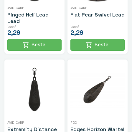
AVID CARP
AVID CARP
Ringed Heli Lead
Flat Pear Swivel Lead
Lead
Vanaf
Vanaf
2,29
2,29
shopping_cart
shopping_cart
Bestel
Bestel
AVID CARP
FOX
Extremity Distance
Edges Horizon Wartel