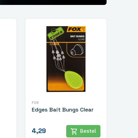
FOX
Edges Bait Bungs Clear
4,29
shopping_cart
Bestel