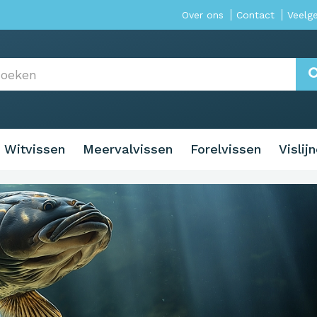
Over ons
Contact
Veelg
Witvissen
Meervalvissen
Forelvissen
Vislij