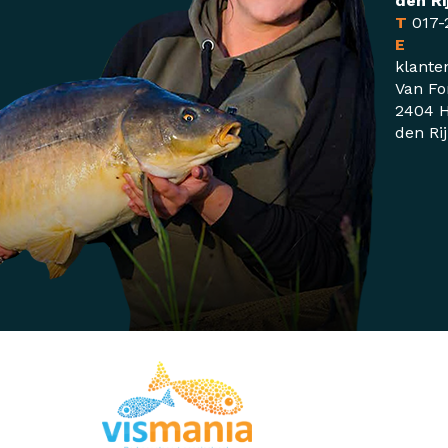
den Ri
T
017-
E
klante
Van Fo
2404 H
den Ri