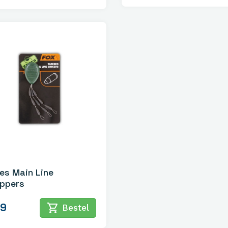
es Main Line
ppers
99
shopping_cart
Bestel