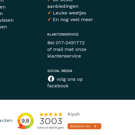
en
aanbiedingen
sen
✔
Leuke weetjes
en
✔
En nog veel meer
vissen
sen
n
KLANTENSERVICE
r
Bel
017-2491772
of mail met
onze
klantenservice
SOCIAL MEDIA
volg ons op
facebook
arden