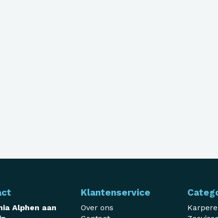
act
Klantenservice
Categ
ia Alphen aan
Over ons
Karper