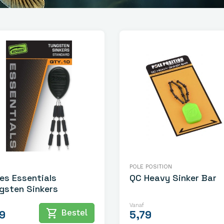
POLE POSITION
es Essentials
QC Heavy Sinker Bar
gsten Sinkers
Vanaf
shopping_cart
Bestel
9
5,79