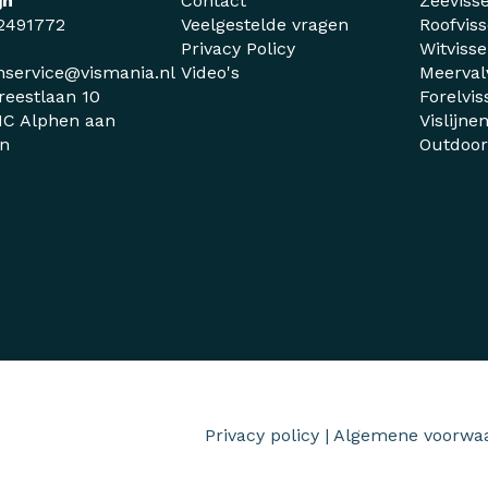
jn
Contact
Zeeviss
2491772
Veelgestelde vragen
Roofvis
Privacy Policy
Witviss
nservice@vismania.nl
Video's
Meerval
reestlaan 10
Forelvis
C Alphen aan
Vislijne
jn
Outdoo
Privacy policy
|
Algemene voorwa