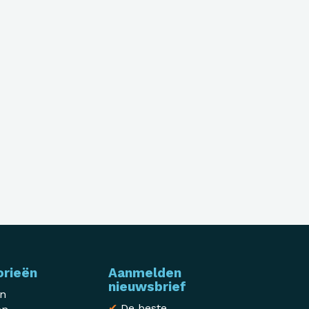
orieën
Aanmelden
nieuwsbrief
en
✔
De beste