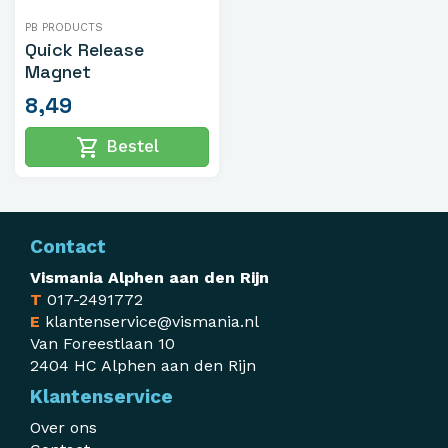
PB PRODUCTS
Quick Release
Magnet
8,49
shopping_cart
Bestel
Contact
Vismania Alphen aan den Rijn
T
017-2491772
E
klantenservice@vismania.nl
Van Foreestlaan 10
2404 HC Alphen aan den Rijn
Klantenservice
Over ons