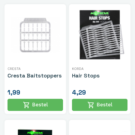
CRESTA
KORDA
Cresta Baitstoppers
Hair Stops
1,99
4,29
shopping_cart
shopping_cart
Bestel
Bestel