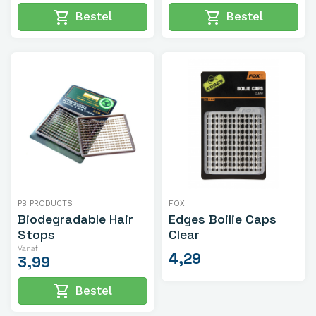
shopping_cart
shopping_cart
Bestel
Bestel
PB PRODUCTS
FOX
Biodegradable Hair
Edges Boilie Caps
Stops
Clear
Vanaf
4,29
3,99
shopping_cart
Bestel