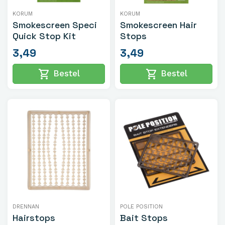
KORUM
KORUM
Smokescreen Speci
Smokescreen Hair
Quick Stop Kit
Stops
3,49
3,49
shopping_cart
shopping_cart
Bestel
Bestel
DRENNAN
POLE POSITION
Hairstops
Bait Stops