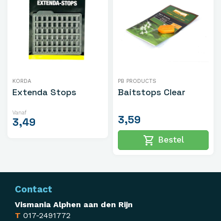
KORDA
PB PRODUCTS
Extenda Stops
Baitstops Clear
Vanaf
3,59
3,49
shopping_cart
Bestel
Contact
Vismania Alphen aan den Rijn
T
017-2491772