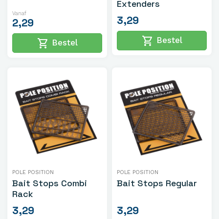
Extenders
Vanaf
3,29
2,29
shopping_cart
Bestel
shopping_cart
Bestel
POLE POSITION
POLE POSITION
Bait Stops Combi
Bait Stops Regular
Rack
3,29
3,29