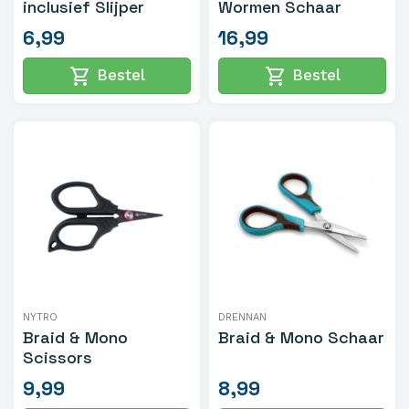
inclusief Slijper
Wormen Schaar
6,99
16,99
shopping_cart
shopping_cart
Bestel
Bestel
NYTRO
DRENNAN
Braid & Mono
Braid & Mono Schaar
Scissors
9,99
8,99