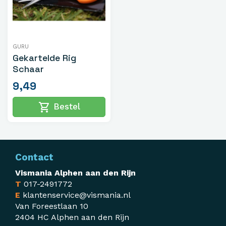
GURU
Gekartelde Rig
Schaar
9,49
shopping_cart
Bestel
Contact
Vismania Alphen aan den Rijn
T
017-2491772
E
klantenservice@vismania.nl
Van Foreestlaan 10
2404 HC Alphen aan den Rijn