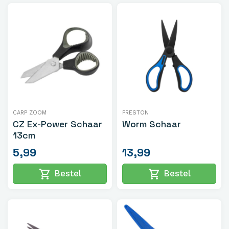
CARP ZOOM
PRESTON
CZ Ex-Power Schaar
Worm Schaar
13cm
5,99
13,99
shopping_cart
shopping_cart
Bestel
Bestel