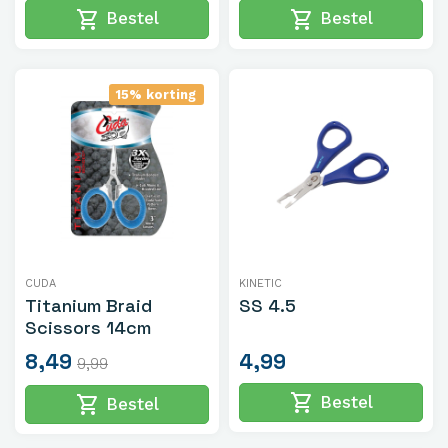
shopping_cart
shopping_cart
Bestel
Bestel
15% korting
CUDA
KINETIC
Titanium Braid
SS 4.5
Scissors 14cm
8,49
4,99
9,99
shopping_cart
shopping_cart
Bestel
Bestel