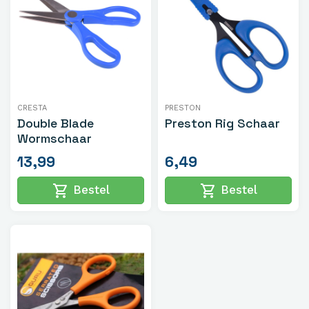
CRESTA
PRESTON
Double Blade
Preston Rig Schaar
Wormschaar
13,99
6,49
shopping_cart
shopping_cart
Bestel
Bestel