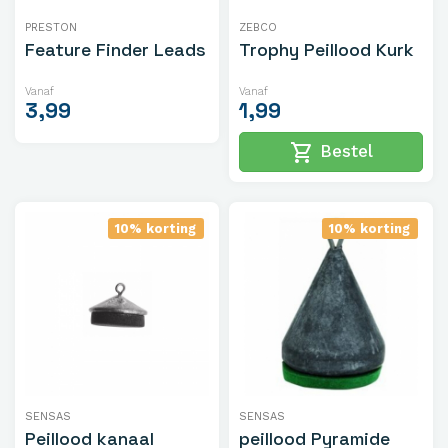
PRESTON
ZEBCO
Feature Finder Leads
Trophy Peillood Kurk
Vanaf
Vanaf
3,99
1,99
shopping_cart
Bestel
10% korting
10% korting
SENSAS
SENSAS
Peillood kanaal
peillood Pyramide