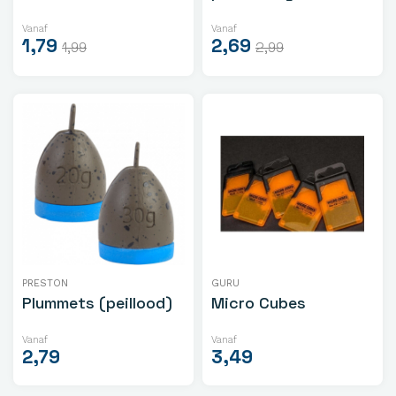
Vanaf
Vanaf
1,79
2,69
1,99
2,99
PRESTON
GURU
Plummets (peillood)
Micro Cubes
Vanaf
Vanaf
2,79
3,49