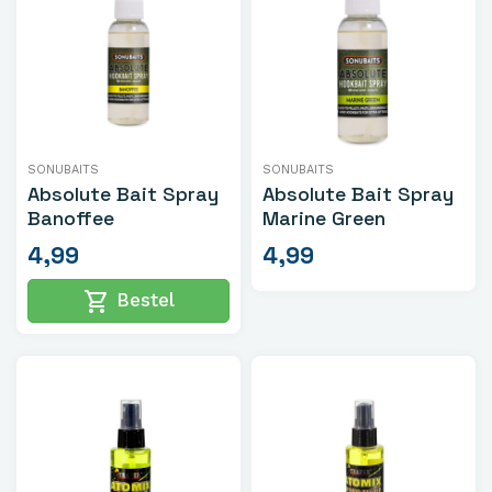
SONUBAITS
SONUBAITS
Absolute Bait Spray
Absolute Bait Spray
Banoffee
Marine Green
4,99
4,99
shopping_cart
Bestel