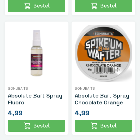
shopping_cart
shopping_cart
Bestel
Bestel
SONUBAITS
SONUBAITS
Absolute Bait Spray
Absolute Bait Spray
Fluoro
Chocolate Orange
4,99
4,99
shopping_cart
shopping_cart
Bestel
Bestel