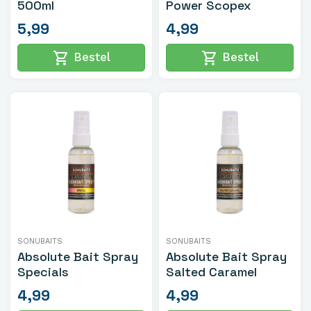
500ml
Power Scopex
5,99
4,99
shopping_cart
shopping_cart
Bestel
Bestel
SONUBAITS
SONUBAITS
Absolute Bait Spray
Absolute Bait Spray
Specials
Salted Caramel
4,99
4,99