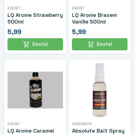
EVEZET
EVEZET
LQ Arome Strawberry
LQ Arome Brasem
500ml
Vanille 500ml
5,99
5,99
shopping_cart
shopping_cart
Bestel
Bestel
EVEZET
SONUBAITS
LQ Arome Caramel
Absolute Bait Spray