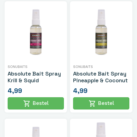
SONUBAITS
SONUBAITS
Absolute Bait Spray
Absolute Bait Spray
Krill & Squid
Pineapple & Coconut
4,99
4,99
shopping_cart
shopping_cart
Bestel
Bestel