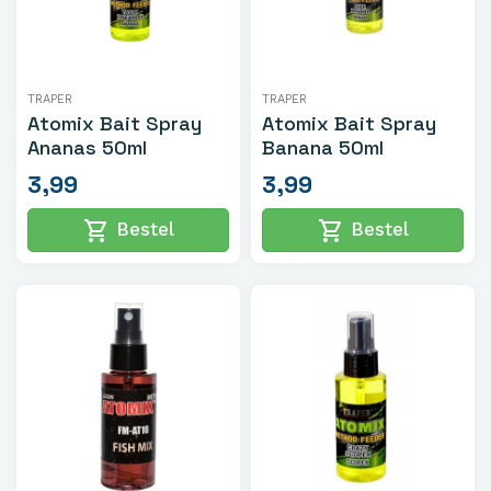
TRAPER
TRAPER
Atomix Bait Spray
Atomix Bait Spray
Ananas 50ml
Banana 50ml
3,99
3,99
shopping_cart
shopping_cart
Bestel
Bestel