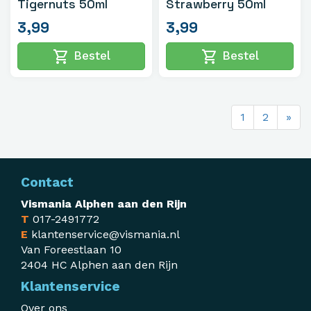
Tigernuts 50ml
Strawberry 50ml
3,99
3,99
shopping_cart
shopping_cart
Bestel
Bestel
1
2
»
Contact
Vismania Alphen aan den Rijn
T
017-2491772
E
klantenservice@vismania.nl
Van Foreestlaan 10
2404 HC Alphen aan den Rijn
Klantenservice
Over ons