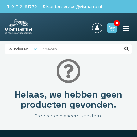
T
017-2491772
E
klantenservice@vismania.nl
0
Togg
navi
Helaas, we hebben geen
producten gevonden.
Probeer een andere zoekterm