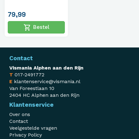
79,99
shopping_cart
Bestel
Contact
Vismania Alphen aan den Rijn
T
017-2491772
E
klantenservice@vismania.nl
Van Foreestlaan 10
2404 HC Alphen aan den Rijn
Klantenservice
Over ons
Contact
Veelgestelde vragen
Privacy Policy