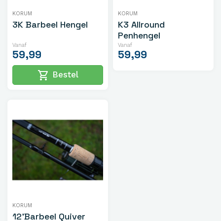
KORUM
KORUM
3K Barbeel Hengel
K3 Allround
Penhengel
Vanaf
Vanaf
59,99
59,99
shopping_cart
Bestel
KORUM
12'Barbeel Quiver