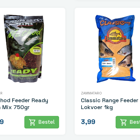
ER
ZAMMATARO
hod Feeder Ready
Classic Range Feeder
h Mix 750gr
Lokvoer 1kg
29
3,99
shopping_cart
shopping_cart
Bestel
Best