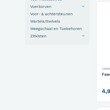
Voerkorven
Voor- & achtersteunen
Wartels/Swivels
Weegschaal en Toebehoren
Zitkisten
ZAMM
Fee
4,