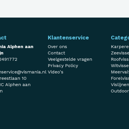
act
Klantenservice
Categ
ia Alphen aan
Over ons
Karper
jn
Contact
Zeeviss
2491772
Veelgestelde vragen
Roofvis
Privacy Policy
Witviss
nservice@vismania.nl
Video's
Meerval
reestlaan 10
Forelvis
C Alphen aan
Vislijne
jn
Outdoo