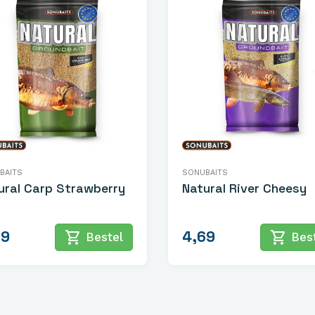
BAITS
SONUBAITS
ural Carp Strawberry
Natural River Cheesy
69
4,69
shopping_cart
shopping_cart
Bestel
Best