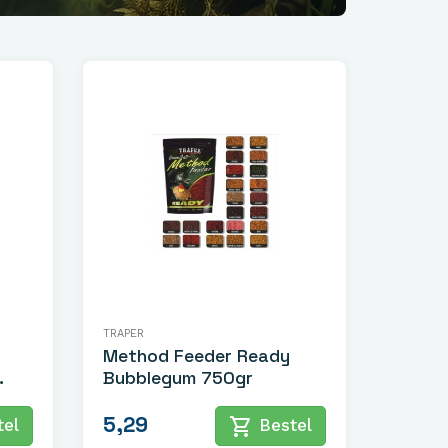
TRAPER
Method Feeder Ready
Bubblegum 750gr
5,29
shopping_cart
el
Bestel