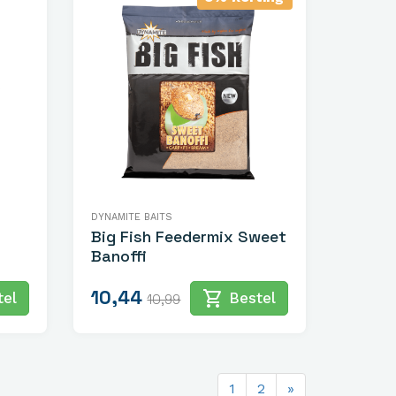
DYNAMITE BAITS
Big Fish Feedermix Sweet
Banoffi
10,44
shopping_cart
el
Bestel
10,99
1
2
»