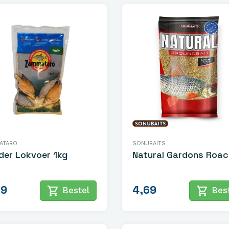
ATARO
SONUBAITS
der Lokvoer 1kg
Natural Gardons Roac
99
4,69
shopping_cart
shopping_cart
Bestel
Best