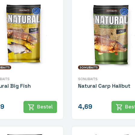
BAITS
SONUBAITS
ural Big Fish
Natural Carp Halibut
69
4,69
shopping_cart
shopping_cart
Bestel
Best