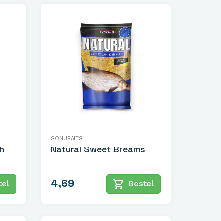
SONUBAITS
h
Natural Sweet Breams
4,69
shopping_cart
el
Bestel