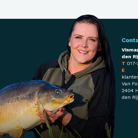
Cont
Visman
den Ri
T
017-
E
klante
Van Fo
2404 H
den Ri