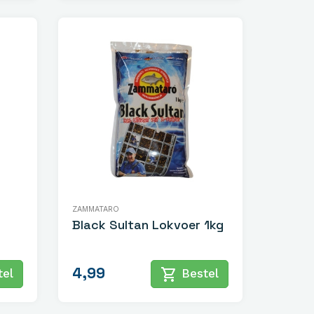
ZAMMATARO
Black Sultan Lokvoer 1kg
4,99
shopping_cart
el
Bestel