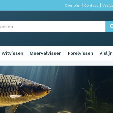
Over ons
Contact
Veelg
Witvissen
Meervalvissen
Forelvissen
Vislij