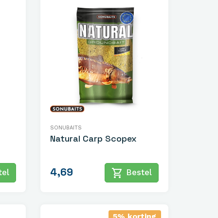
SONUBAITS
Natural Carp Scopex
4,69
shopping_cart
el
Bestel
5% korting