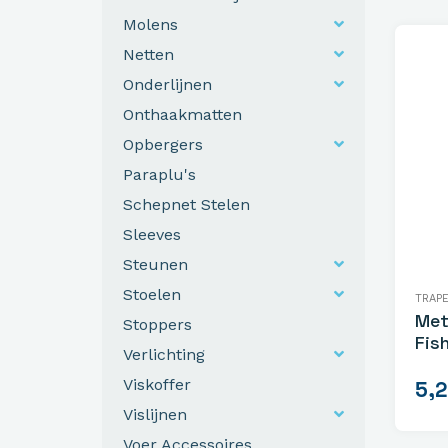
Molens
Netten
Onderlijnen
Onthaakmatten
Opbergers
Paraplu's
Schepnet Stelen
Sleeves
Steunen
Stoelen
TRAP
Met
Stoppers
Fis
Verlichting
Viskoffer
5,
Vislijnen
Voer Accessoires