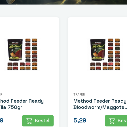
ER
TRAPER
hod Feeder Ready
Method Feeder Ready
illa 750gr
Bloodworm/Maggots
750gr
29
5,29
shopping_cart
shopping_cart
Bestel
Best