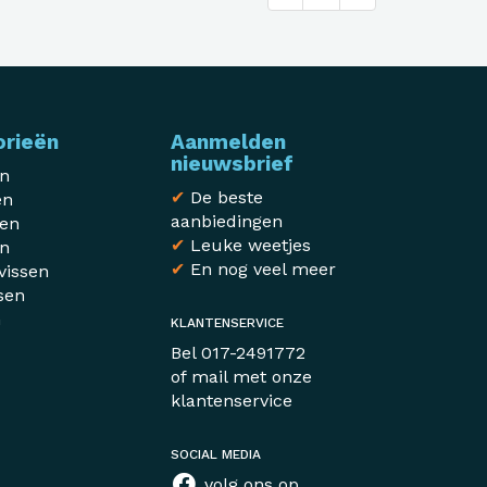
orieën
Aanmelden
nieuwsbrief
en
✔
De beste
en
aanbiedingen
sen
✔
Leuke weetjes
en
✔
En nog veel meer
vissen
sen
n
KLANTENSERVICE
r
Bel
017-2491772
of mail met
onze
klantenservice
SOCIAL MEDIA
volg ons op