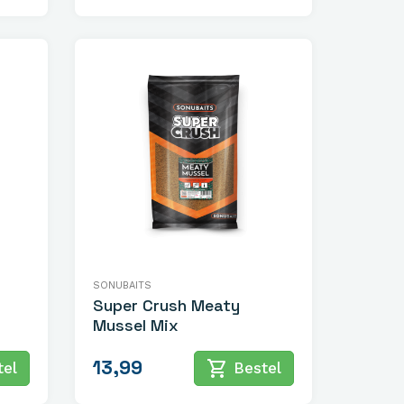
SONUBAITS
Super Crush Meaty
Mussel Mix
13,99
shopping_cart
el
Bestel