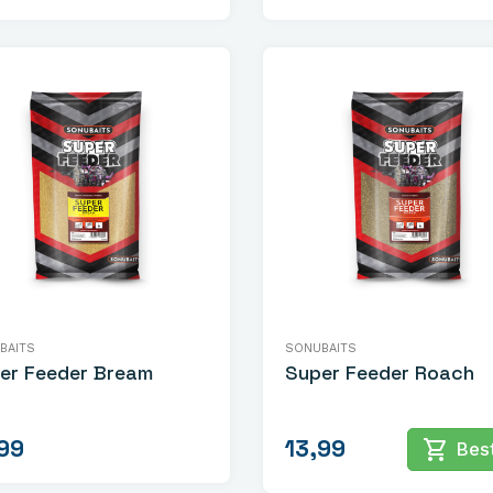
BAITS
SONUBAITS
er Feeder Bream
Super Feeder Roach
99
13,99
shopping_cart
Best